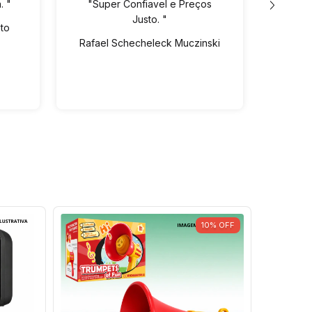
. "
"Super Confiavel e Preços
"Lo
Justo. "
ót
eto
pre
Rafael Schecheleck Muczinski
Vin
dispo
Ed
10
%
OFF