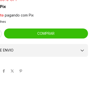
Pix
to
pagando com Pix
lhes
E ENVIO