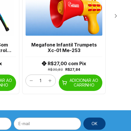
Som
Megafone Infantil Trumpets
Caix
role E
Xc-01 Me-253
Blue
x
R$27,00
com
Pix
R$30,83
R$27,84
NAR AO
ADICIONAR AO
INHO
CARRINHO