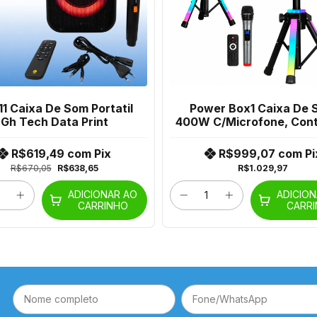
1 Caixa De Som Portatil
Power Box1 Caixa De 
Gh Tech Data Print
400W C/Microfone, Cont
Suporte Gp-102Br
R$619,49
com
Pix
R$999,07
com
Pi
R$670,05
R$638,65
R$1.029,97
ADICIONAR AO
ADICIO
CARRINHO
CARR