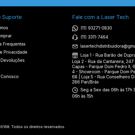
e Suporte
Fale com a Laser Tech
omos
(11) 93271-0830
mprar
(11) 3311-7464
s Frequentas
lasertechdistribuidora@gma
de Privacidade
Loja 1 - Rua Barão de Duprat
 Devoluções
Loja 2 - Rua da Cantareira, 247 
Capas - Parque Dom Pedro II, 6
4 - Showroom - Parque Dom Ped
e Conosco
68 | Loja 5 - Rua Conselheiro D
286 Pari/Brás
Seg a Sex das 06h às 17h 
06h às 15h
0168. Todos os direitos reservados.