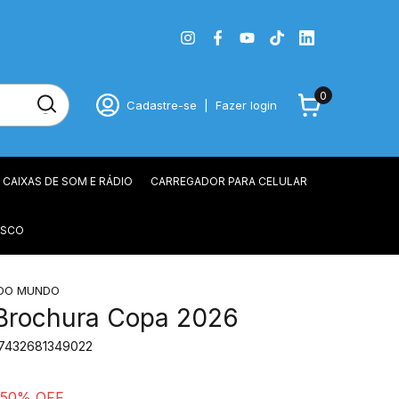
0
Cadastre-se
|
Fazer login
CAIXAS DE SOM E RÁDIO
CARREGADOR PARA CELULAR
OSCO
DO MUNDO
Brochura Copa 2026
7432681349022
50
% OFF