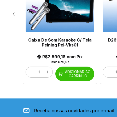
Hy300
Caixa De Som Karaoke C/ Tela
D261
-Hd1080
Peining Pei-Vks01
ix
R$2.599,18
com
Pix
R$2.679,57
ONAR AO
ADICIONAR AO
RINHO
CARRINHO
Receba nossas novidades por e-mail