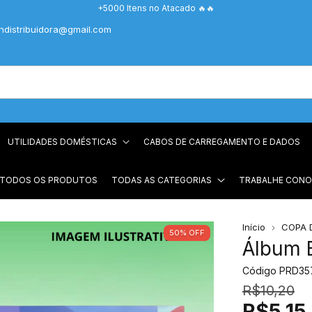
+5000 Itens no Atacado 🔥🔥
chdistribuidora@gmail.com
UTILIDADES DOMÉSTICAS
CABOS DE CARREGAMENTO E DADOS
 TODOS OS PRODUTOS
TODAS AS CATEGORIAS
TRABALHE CON
Início
COPA 
50
%
OFF
Álbum 
Código
PRD35
R$10,20
R$5,15