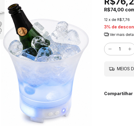
R$76,
R$74,00
co
12
x de
R$7,76
3% de descon
Ver mais deta
MEIOS D
Compartilhar