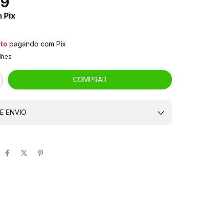
29
m
Pix
to
pagando com Pix
lhes
E ENVIO