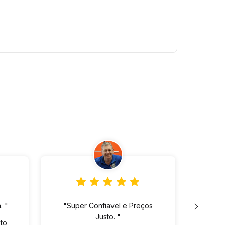
. "
"Super Confiavel e Preços
"Lo
Justo. "
ót
eto