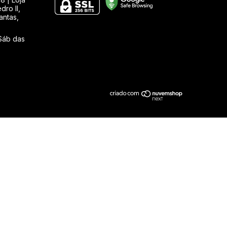
ro II,
antas,
Sáb das