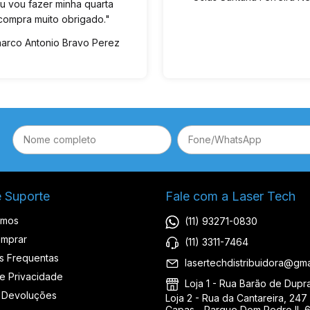
u vou fazer minha quarta
compra muito obrigado."
arco Antonio Bravo Perez
e Suporte
Fale com a Laser Tech
omos
(11) 93271-0830
mprar
(11) 3311-7464
s Frequentas
lasertechdistribuidora@gma
de Privacidade
Loja 1 - Rua Barão de Duprat
 Devoluções
Loja 2 - Rua da Cantareira, 247 
Capas - Parque Dom Pedro II, 6