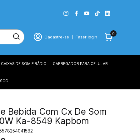
0
Cadastre-se
|
Fazer login
CAIXAS DE SOM E RÁDIO
CARREGADOR PARA CELULAR
OSCO
De Bebida Com Cx De Som
20W Ka-8549 Kapbom
5578254041582