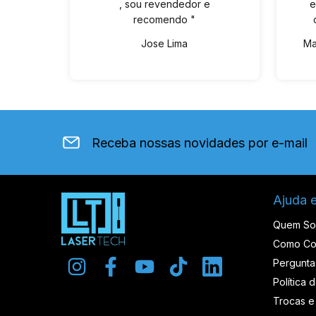
, sou revendedor e
e
recomendo "
Jose Lima
Ma
Receba nossas novidades por e-mail
Ajuda 
Quem S
Como Co
Pergunta
Política 
Trocas e