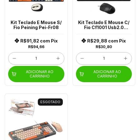
Kit Teclado E Mouse S/
Kit Teclado E Mouse C/
Fio Peining Pei-Fr08
Fio Cf1001 Usb2.0
60000156
R$91,82
com
Pix
R$29,88
com
Pix
R$94,66
R$30,80
ADICIONAR AO
ADICIONAR AO
CARRINHO
CARRINHO
ESGOTADO