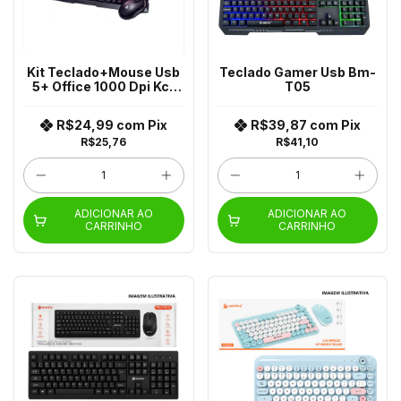
Kit Teclado+Mouse Usb
Teclado Gamer Usb Bm-
5+ Office 1000 Dpi Kc-
T05
500
R$24,99
com
Pix
R$39,87
com
Pix
R$25,76
R$41,10
ADICIONAR AO
ADICIONAR AO
CARRINHO
CARRINHO