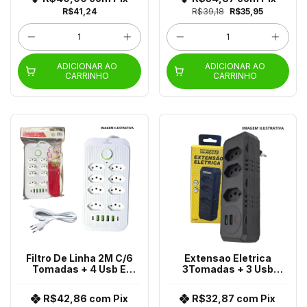
R$41,24
R$39,18
R$35,95
ADICIONAR AO
ADICIONAR AO
CARRINHO
CARRINHO
Filtro De Linha 2M C/6
Extensao Eletrica
Tomadas + 4 Usb E
3Tomadas + 3 Usb
2USB-C KA-7235
Ar1019
R$42,86
com
Pix
R$32,87
com
Pix