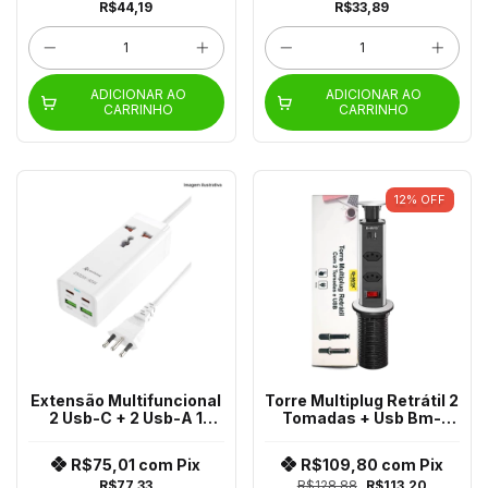
R$44,19
R$33,89
ADICIONAR AO
ADICIONAR AO
CARRINHO
CARRINHO
12
%
OFF
Extensão Multifuncional
Torre Multiplug Retrátil 2
2 Usb-C + 2 Usb-A 1
Tomadas + Usb Bm-
Tomada Pei-St01
8693 B-Max
R$75,01
com
Pix
R$109,80
com
Pix
R$77,33
R$128,88
R$113,20