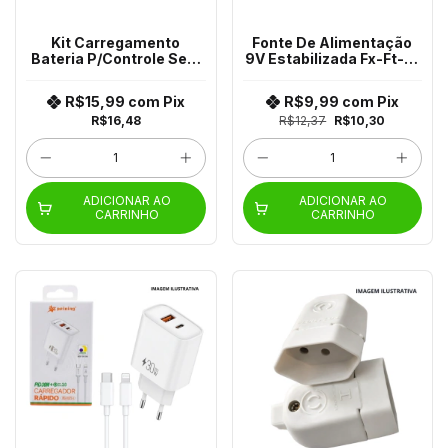
Kit Carregamento
Fonte De Alimentação
Bateria P/Controle Sem
9V Estabilizada Fx-Ft-01
Fio X Box Kap-H360
Flex
R$15,99
com
Pix
R$9,99
com
Pix
R$16,48
R$12,37
R$10,30
ADICIONAR AO
ADICIONAR AO
CARRINHO
CARRINHO