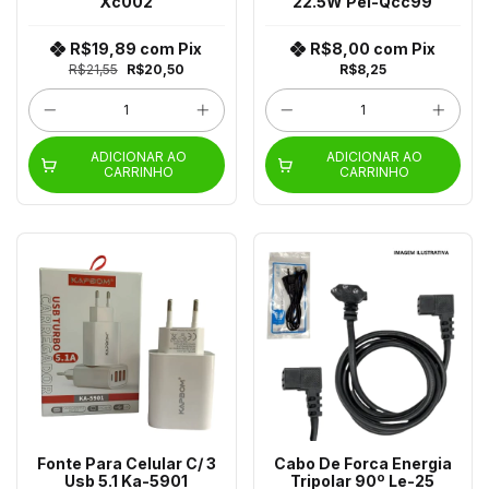
Xc002
22.5W Pei-Qcc99
R$19,89
com
Pix
R$8,00
com
Pix
R$21,55
R$20,50
R$8,25
ADICIONAR AO
ADICIONAR AO
CARRINHO
CARRINHO
Fonte Para Celular C/ 3
Cabo De Forca Energia
Usb 5.1 Ka-5901
Tripolar 90º Le-25