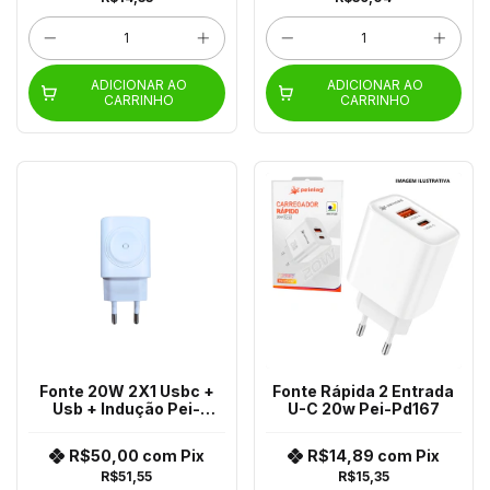
ADICIONAR AO
ADICIONAR AO
CARRINHO
CARRINHO
Fonte 20W 2X1 Usbc +
Fonte Rápida 2 Entrada
Usb + Indução Pei-
U-C 20w Pei-Pd167
Pd1131
R$50,00
com
Pix
R$14,89
com
Pix
R$51,55
R$15,35