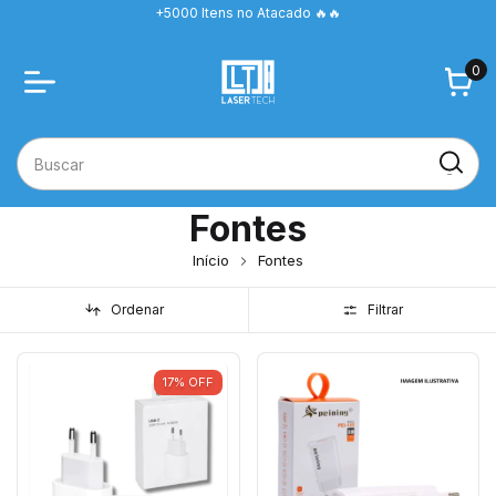
+5000 Itens no Atacado 🔥🔥
0
Fontes
Início
Fontes
Ordenar
Filtrar
17
%
OFF