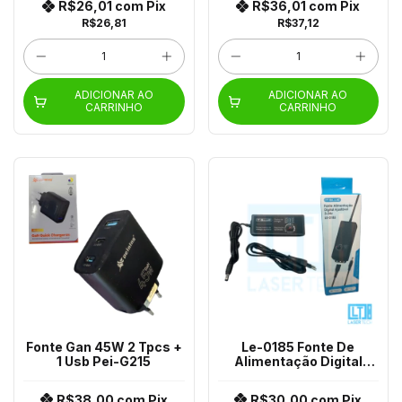
R$26,01
com
Pix
R$36,01
com
Pix
R$26,81
R$37,12
ADICIONAR AO
ADICIONAR AO
CARRINHO
CARRINHO
Fonte Gan 45W 2 Tpcs +
Le-0185 Fonte De
1 Usb Pei-G215
Alimentação Digital
Ajustável 3-24V
R$38,00
com
Pix
R$30,00
com
Pix