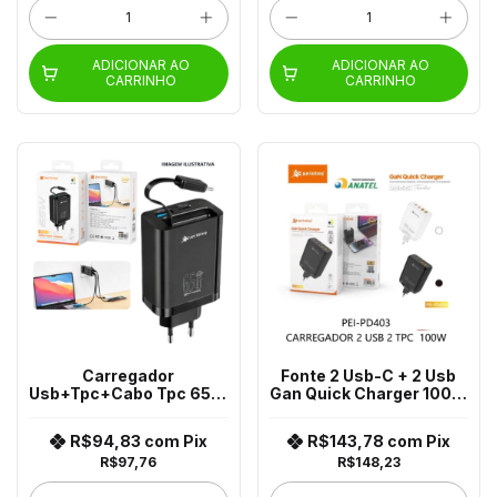
ADICIONAR AO
ADICIONAR AO
CARRINHO
CARRINHO
Carregador
Fonte 2 Usb-C + 2 Usb
Usb+Tpc+Cabo Tpc 65W
Gan Quick Charger 100W
Pei-281
Pei-Pd403
R$94,83
com
Pix
R$143,78
com
Pix
R$97,76
R$148,23