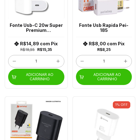
Fonte Usb-C 20w Super
Fonte Usb Rapida Pei-
Premium
185
A2465/A1748/A2347
R$14,89
com
Pix
R$8,00
com
Pix
R$18,55
R$15,35
R$8,25
ADICIONAR AO
ADICIONAR AO
CARRINHO
CARRINHO
1
%
OFF