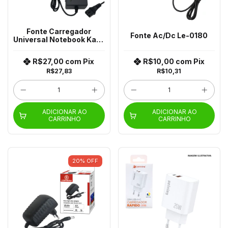
Fonte Carregador
Fonte Ac/Dc Le-0180
Universal Notebook Kap-
337 Al-E9602
R$27,00
com
Pix
R$10,00
com
Pix
R$27,83
R$10,31
ADICIONAR AO
ADICIONAR AO
CARRINHO
CARRINHO
20
%
OFF