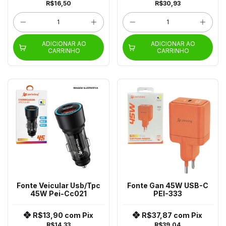
R$16,50
R$30,93
ADICIONAR AO
ADICIONAR AO
CARRINHO
CARRINHO
Fonte Veicular Usb/Tpc
Fonte Gan 45W USB-C
45W Pei-Cc021
PEI-333
R$13,90
com
Pix
R$37,87
com
Pix
R$14,33
R$39,04