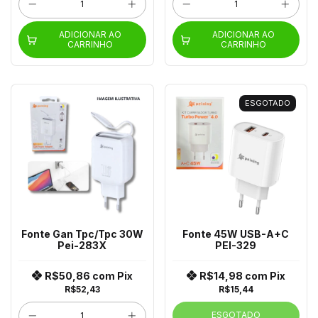
ADICIONAR AO
ADICIONAR AO
CARRINHO
CARRINHO
ESGOTADO
Fonte Gan Tpc/Tpc 30W
Fonte 45W USB-A+C
Pei-283X
PEI-329
R$50,86
com
Pix
R$14,98
com
Pix
R$52,43
R$15,44
ESGOTADO