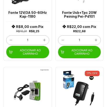
Fonte 12V/3A 50-60Hz
Fonte Usb+Tpc 20W
Kap-1180
Peining Pei-Pd101
R$8,00
com
Pix
R$22,00
com
Pix
R$10,31
R$8,25
R$22,68
ADICIONAR AO
ADICIONAR AO
CARRINHO
CARRINHO
17
%
OFF