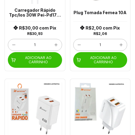
Carregador Rápido
Plug Tomada Femea 10A
Tpc/Ios 30W Pei-Pd171-
4
R$30,00
com
Pix
R$2,00
com
Pix
R$30,93
R$2,06
ADICIONAR AO
ADICIONAR AO
CARRINHO
CARRINHO