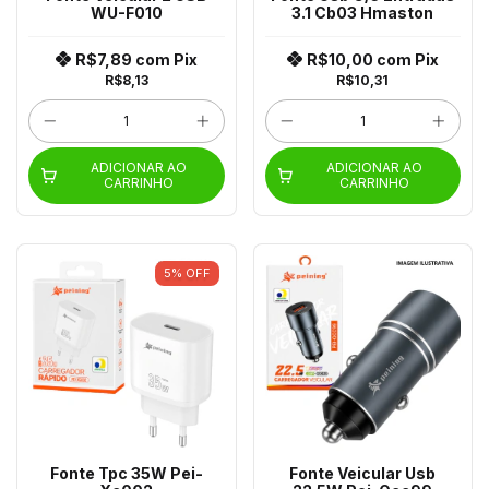
WU-F010
3.1 Cb03 Hmaston
R$7,89
com
Pix
R$10,00
com
Pix
R$8,13
R$10,31
ADICIONAR AO
ADICIONAR AO
CARRINHO
CARRINHO
5
%
OFF
Fonte Tpc 35W Pei-
Fonte Veicular Usb