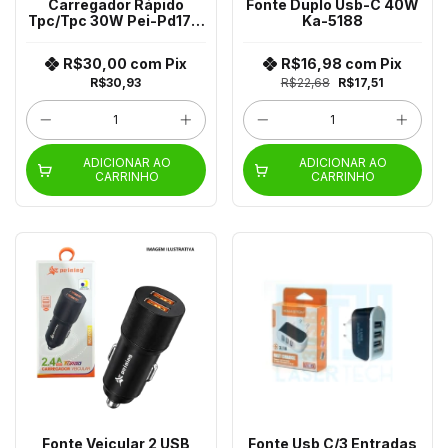
Carregador Rápido
Fonte Duplo Usb-C 40W
Tpc/Tpc 30W Pei-Pd171-
Ka-5188
5
R$30,00
com
Pix
R$16,98
com
Pix
R$30,93
R$22,68
R$17,51
ADICIONAR AO
ADICIONAR AO
CARRINHO
CARRINHO
Fonte Veicular 2 USB
Fonte Usb C/3 Entradas