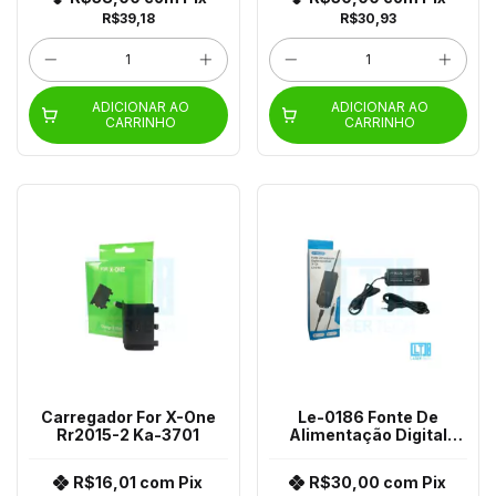
R$39,18
R$30,93
ADICIONAR AO
ADICIONAR AO
CARRINHO
CARRINHO
Carregador For X-One
Le-0186 Fonte De
Rr2015-2 Ka-3701
Alimentação Digital
Ajustável 3-12V
R$16,01
com
Pix
R$30,00
com
Pix