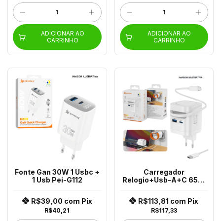
ADICIONAR AO
ADICIONAR AO
CARRINHO
CARRINHO
Fonte Gan 30W 1 Usbc +
Carregador
1 Usb Pei-G112
Relogio+Usb-A+C 65W
Pei-282
R$39,00
com
Pix
R$113,81
com
Pix
R$40,21
R$117,33