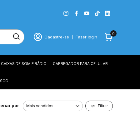
0
Cadastre-se
|
Fazer login
CAIXAS DE SOM E RÁDIO
CARREGADOR PARA CELULAR
OSCO
enar por
Filtrar