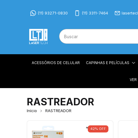
(11) 93271-0830
(11) 3311-7464
laserte
ACESSÓRIOS DE CELULAR
CAPINHAS E PELÍCULAS
VER
RASTREADOR
Início
RASTREADOR
42
%
OFF