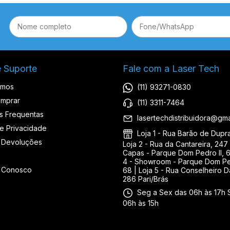
e Suporte
Fale com a Laser Tech
omos
(11) 93271-0830
mprar
(11) 3311-7464
s Frequentas
lasertechdistribuidora@gma
de Privacidade
Loja 1 - Rua Barão de Duprat
 Devoluções
Loja 2 - Rua da Cantareira, 247 
Capas - Parque Dom Pedro II, 6
4 - Showroom - Parque Dom Ped
e Conosco
68 | Loja 5 - Rua Conselheiro D
286 Pari/Brás
Seg a Sex das 06h às 17h 
06h às 15h