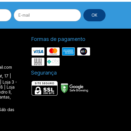
Formas de pagamento
il.com
Segurança
, 17 |
| Loja 3 -
8 | Loja
ro II,
antas,
Sáb das