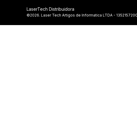
LaserTech Distribuidora
©2026. Laser Tech Artigos de Informatica LTDA - 1352157200