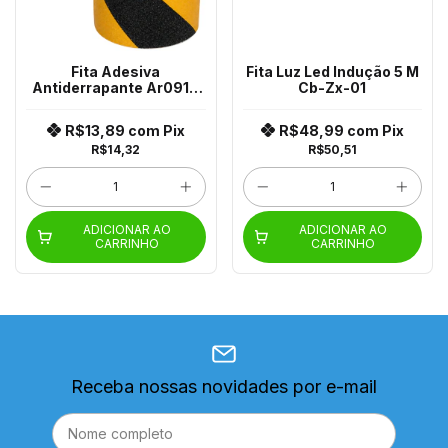
Fita Adesiva
Fita Luz Led Indução 5 M
Antiderrapante Ar0910
Cb-Zx-01
50mx50m
R$13,89
com
Pix
R$48,99
com
Pix
R$14,32
R$50,51
ADICIONAR AO
ADICIONAR AO
CARRINHO
CARRINHO
Receba nossas novidades por e-mail