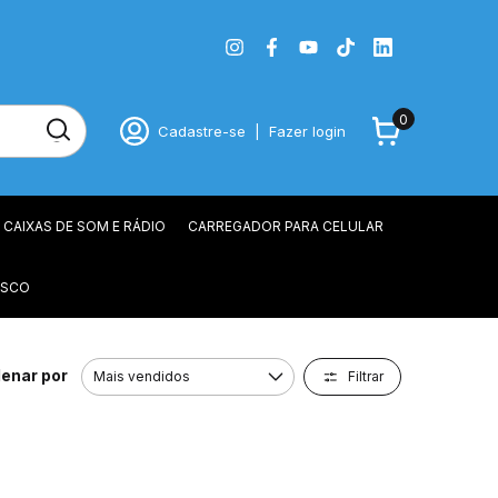
0
Cadastre-se
|
Fazer login
CAIXAS DE SOM E RÁDIO
CARREGADOR PARA CELULAR
OSCO
enar por
Filtrar