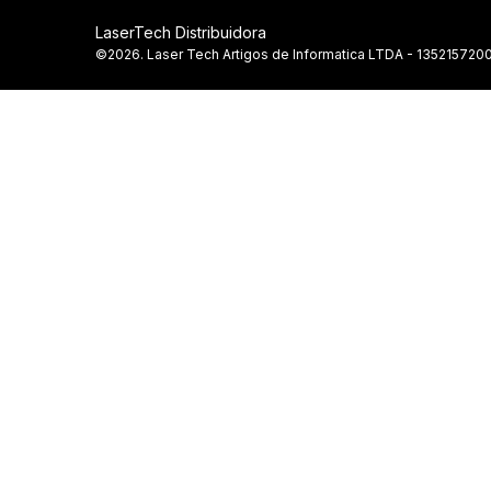
LaserTech Distribuidora
©2026. Laser Tech Artigos de Informatica LTDA - 1352157200