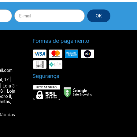
Formas de pagamento
il.com
Segurança
, 17 |
| Loja 3 -
8 | Loja
ro II,
antas,
Sáb das