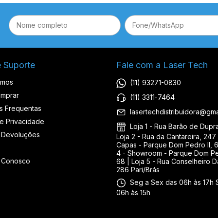
e Suporte
Fale com a Laser Tech
omos
(11) 93271-0830
mprar
(11) 3311-7464
s Frequentas
lasertechdistribuidora@gma
de Privacidade
Loja 1 - Rua Barão de Duprat
 Devoluções
Loja 2 - Rua da Cantareira, 247 
Capas - Parque Dom Pedro II, 6
4 - Showroom - Parque Dom Ped
e Conosco
68 | Loja 5 - Rua Conselheiro D
286 Pari/Brás
Seg a Sex das 06h às 17h 
06h às 15h