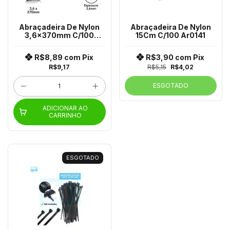
Abraçadeira De Nylon
Abraçadeira De Nylon
3,6x370mm C/100
15Cm C/100 Ar0141
Ar0148 Sr0148
R$8,89
com
Pix
R$3,90
com
Pix
R$9,17
R$5,15
R$4,02
ESGOTADO
ADICIONAR AO
CARRINHO
ESGOTADO