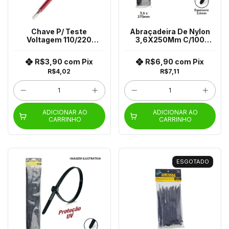
Chave P/ Teste
Abraçadeira De Nylon
Voltagem 110/220
3,6X250Mm C/100
Sr0231 Ar0231
Ar0146
R$3,90
com
Pix
R$6,90
com
Pix
R$4,02
R$7,11
ADICIONAR AO
ADICIONAR AO
CARRINHO
CARRINHO
ESGOTADO