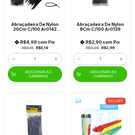
Abraçadeira De Nylon
Abraçadeira De Nylon
20Cm C/100 Ar0142
8Cm C/100 Ar0139
Sr0142
R$4,99
com
Pix
R$2,90
com
Pix
R$6,18
R$5,14
R$3,08
R$2,99
ADICIONAR AO
ADICIONAR AO
CARRINHO
CARRINHO
20
%
OFF