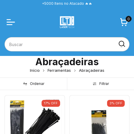
+5000 Itens no Atacado 🔥🔥
0
Abraçadeiras
Início
Ferramentas
Abraçadeiras
Ordenar
Filtrar
17
%
OFF
3
%
OFF