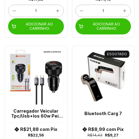
ADICIONAR AO
ADICIONAR AO
CARRINHO
CARRINHO
ESGOTADO
Carregador Veicular
Bluetooth Carg 7
Tpc/Usb+Ios 60w Pei-
Cc20(A)-4
R$21,88
com
Pix
R$8,99
com
Pix
R$22,56
R$14,43
R$9,27