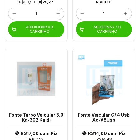
R$30,93
R$25,77
R$60,31
ADICIONAR AO
ADICIONAR AO
CARRINHO
CARRINHO
Fonte Turbo Veicular 3.0
Fonte Veicular C/ 4 Usb
Kd-302 Kaidi
Xc-V8Usb
R$17,00
com
Pix
R$14,00
com
Pix
R$17,53
R$14,43