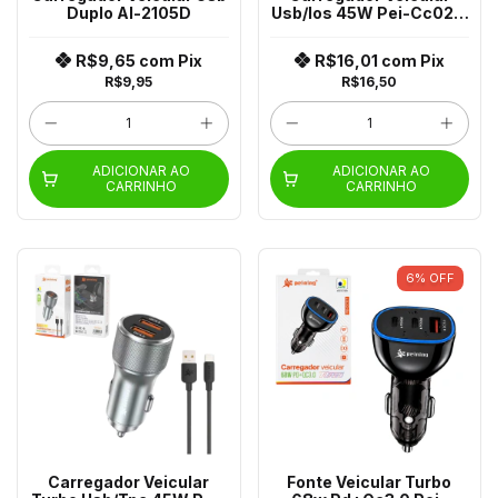
Duplo Al-2105D
Usb/Ios 45W Pei-Cc021-
2
R$9,65
com
Pix
R$16,01
com
Pix
R$9,95
R$16,50
ADICIONAR AO
ADICIONAR AO
CARRINHO
CARRINHO
6
%
OFF
Carregador Veicular
Fonte Veicular Turbo