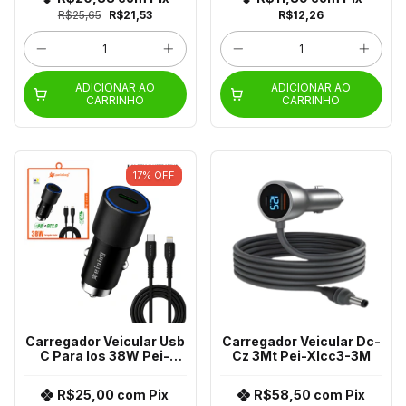
R$25,65
R$21,53
R$12,26
ADICIONAR AO
ADICIONAR AO
CARRINHO
CARRINHO
17
%
OFF
Carregador Veicular Usb
Carregador Veicular Dc-
C Para Ios 38W Pei-
Cz 3Mt Pei-Xlcc3-3M
Cc09I
R$25,00
com
Pix
R$58,50
com
Pix