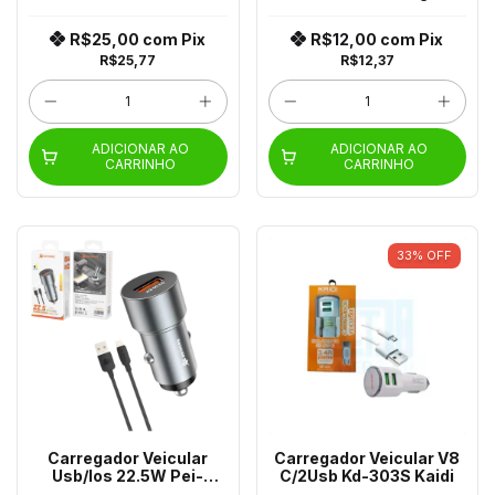
R$25,00
com
Pix
R$12,00
com
Pix
R$25,77
R$12,37
ADICIONAR AO
ADICIONAR AO
CARRINHO
CARRINHO
33
%
OFF
Carregador Veicular
Carregador Veicular V8
Usb/Ios 22.5W Pei-
C/2Usb Kd-303S Kaidi
Qcc99-2