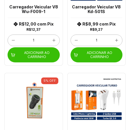
Carregador Veicular V8
Carregador Veicular V8
Wu-F009-1
Kd-501S
R$12,00
com
Pix
R$8,99
com
Pix
R$12,37
R$9,27
ADICIONAR AO
ADICIONAR AO
CARRINHO
CARRINHO
5
%
OFF