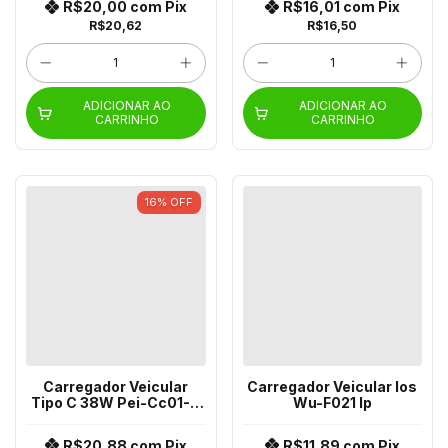
R$20,00
com
Pix
R$16,01
com
Pix
R$20,62
R$16,50
ADICIONAR AO
ADICIONAR AO
CARRINHO
CARRINHO
16
%
OFF
Carregador Veicular
Carregador Veicular Ios
Tipo C 38W Pei-Cc01-C
Wu-F021 Ip
Tpc
R$20,88
com
Pix
R$11,89
com
Pix