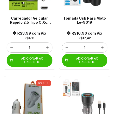
Carregador Veicular
Tomada Usb Para Moto
Rapido 2.5 Tipo C Xc-
Le-9019
Usb-C
R$3,99
com
Pix
R$16,90
com
Pix
R$4,11
R$17,42
ADICIONAR AO
ADICIONAR AO
CARRINHO
CARRINHO
6
%
OFF