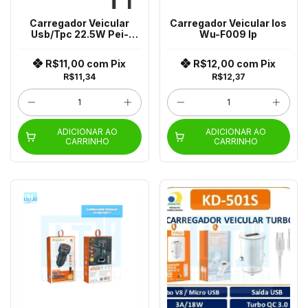
Carregador Veicular
Carregador Veicular Ios
Usb/Tpc 22.5W Pei-
Wu-F009 Ip
Qcc99-3
R$11,00
com
Pix
R$12,00
com
Pix
R$11,34
R$12,37
ADICIONAR AO
ADICIONAR AO
CARRINHO
CARRINHO