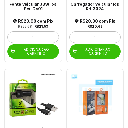
Fonte Veicular 38W Ios
Carregador Veicular Ios
Pei-Cc01
Kd-302A
R$20,88
com
Pix
R$20,00
com
Pix
R$22,68
R$21,53
R$20,62
ADICIONAR AO
ADICIONAR AO
CARRINHO
CARRINHO