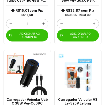
Turbo Usb/Tpc 45W Pei-
68w Pd+Qc3.0 Pei-
F120-3
Cc321
R$16,01
com
Pix
R$32,87
com
Pix
R$16,50
R$36,05
R$33,89
ADICIONAR AO
ADICIONAR AO
CARRINHO
CARRINHO
Carregador Veicular Usb
Carregador Veicular V8
C 38W Pei-Cc09C
Le-525V Lelong