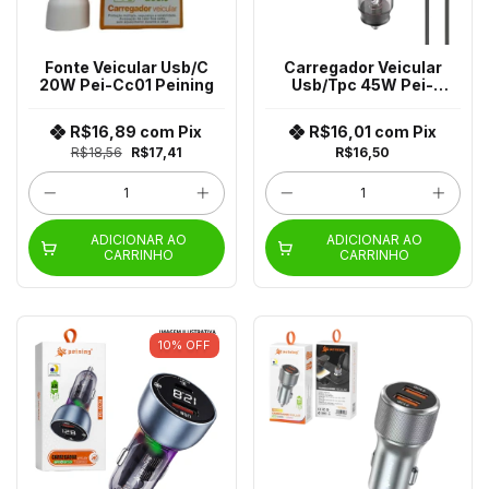
Fonte Veicular Usb/C
Carregador Veicular
20W Pei-Cc01 Peining
Usb/Tpc 45W Pei-
Cc021-3
R$16,89
com
Pix
R$16,01
com
Pix
R$18,56
R$17,41
R$16,50
ADICIONAR AO
ADICIONAR AO
CARRINHO
CARRINHO
10
%
OFF