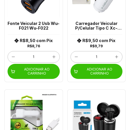
Fonte Veicular 2 Usb Wu-
Carregador Veicular
F021 Wu-F022
P/Celular Tipo C Xc-
V17Usb X-Cell
R$8,50
com
Pix
R$9,50
com
Pix
R$8,76
R$9,79
ADICIONAR AO
ADICIONAR AO
CARRINHO
CARRINHO