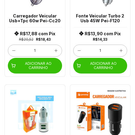
Carregador Veicular
Fonte Veicular Turbo 2
Usb+Tpc 60w Pei-Cc20
Usb 45W Pei-F120
R$17,88
com
Pix
R$13,90
com
Pix
R$20,52
R$18,43
R$14,33
ADICIONAR AO
ADICIONAR AO
CARRINHO
CARRINHO