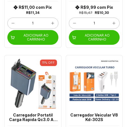
R$11,00
com
Pix
R$9,99
com
Pix
R$11,34
R$15,47
R$10,30
ADICIONAR AO
ADICIONAR AO
CARRINHO
CARRINHO
11
%
OFF
Carregador Portatil
Carregador Veicular V8
Carga Rapida Qc3.0 Al-
Kd-302S
C118