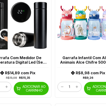
rrafa Com Medidor De
Garrafa Infantil Com A
ratura Digital Led (Sem
Animais Alce Chifre 500
) 500ml Jyw-507 Adm-9
006 Crs-2900
R$14,89
com
Pix
R$8,98
com
Pix
R$15,98
R$15,35
R$9,26
ADICIONAR AO
ADICIO
CARRINHO
CARR