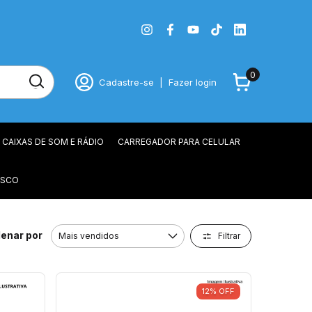
0
Cadastre-se
|
Fazer login
CAIXAS DE SOM E RÁDIO
CARREGADOR PARA CELULAR
OSCO
enar por
Filtrar
12
%
OFF