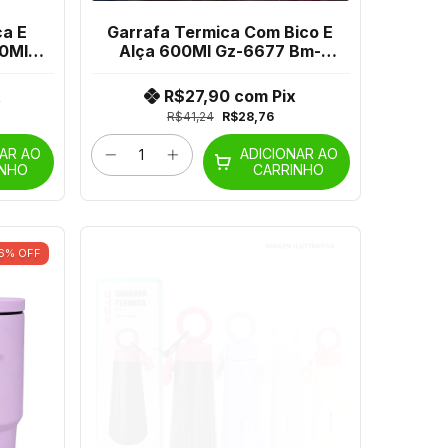
ça E
Garrafa Termica Com Bico E
00Ml
Alça 600Ml Gz-6677 Bm-
P1323
x
R$27,90
com
Pix
R$41,24
R$28,76
NAR AO
ADICIONAR AO
INHO
CARRINHO
6
%
OFF