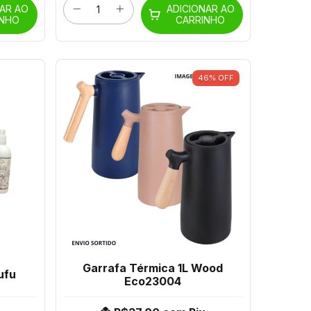
NAR AO
ADICIONAR AO
INHO
CARRINHO
46
%
OFF
Garrafa Térmica 1L Wood
ufu
Eco23004