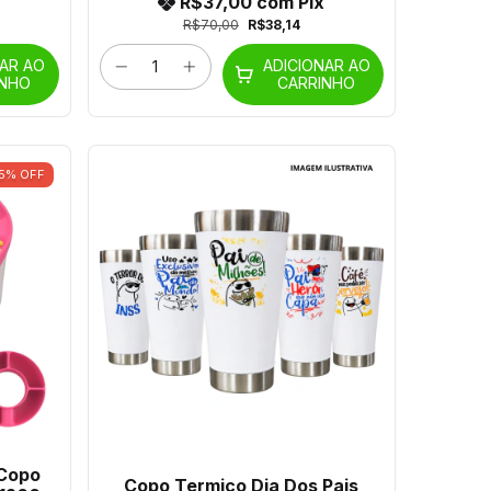
R$37,00
com
Pix
R$70,00
R$38,14
NAR AO
ADICIONAR AO
INHO
CARRINHO
5
%
OFF
 Copo
Copo Termico Dia Dos Pais