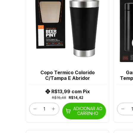
Copo Termico Colorido
Ga
C/Tampa E Abridor
Tempe
Logo
R$13,99
com
Pix
R$16,48
R$14,42
ADICIONAR AO
CARRINHO