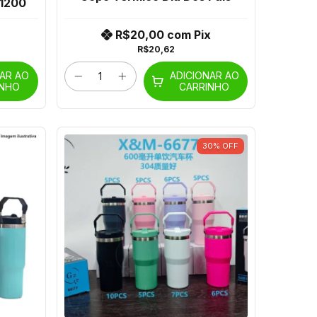
p1200
R$20,00
com
Pix
R$20,62
NAR AO
ADICIONAR AO
INHO
CARRINHO
30
%
OFF