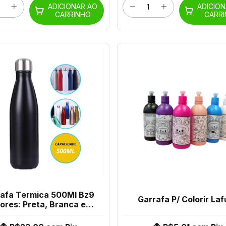
ADICIONAR AO
ADICIO
CARRINHO
CARR
rafa Termica 500Ml Bz9
Garrafa P/ Colorir Laf
ores: Preta, Branca e
prateada)