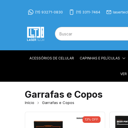
(11) 93271-0830
(11) 3311-7464
laserte
ACESSÓRIOS DE CELULAR
CAPINHAS E PELÍCULAS
VER
Garrafas e Copos
Início
Garrafas e Copos
13
%
OFF