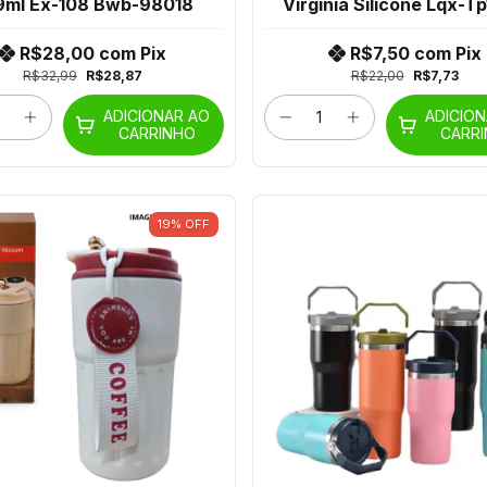
9ml Ex-108 Bwb-98018
Virgínia Silicone Lqx-T
R$28,00
com
Pix
R$7,50
com
Pix
R$32,99
R$28,87
R$22,00
R$7,73
ADICIONAR AO
ADICIO
CARRINHO
CARR
19
%
OFF