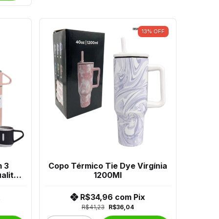
13
%
OFF
 3
Copo Térmico Tie Dye Virgínia
ality
1200Ml
2
x
R$34,96
com
Pix
R$41,23
R$36,04