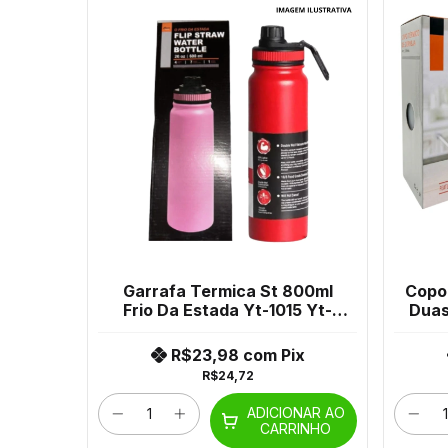
Garrafa Termica St 800ml
Copo 
Frio Da Estada Yt-1015 Yt-
Duas
1023-20 Amd-03
R$23,98
com
Pix
R$24,72
ADICIONAR AO
CARRINHO