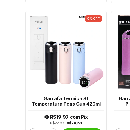
9
%
OFF
Garrafa Termica St
Garr
Temperatura Peas Cup 420ml
P
R$19,97
com
Pix
R$22,67
R$20,59