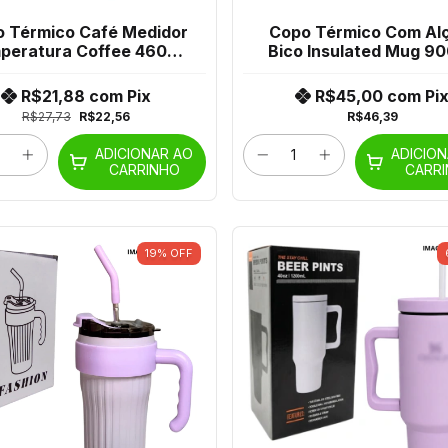
 Térmico Café Medidor
Copo Térmico Com Al
peratura Coffee 460Ml
Bico Insulated Mug 9
Bwb-010 Wmshr-13
Wmshr-69
R$21,88
com
Pix
R$45,00
com
Pi
R$27,73
R$22,56
R$46,39
ADICIONAR AO
ADICIO
CARRINHO
CARR
19
%
OFF