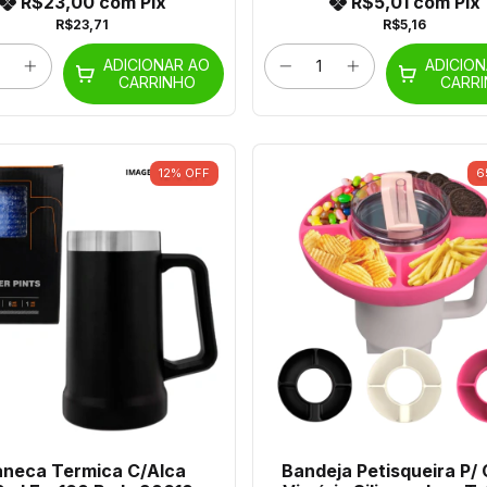
R$23,00
com
Pix
R$5,01
com
Pix
R$23,71
R$5,16
ADICIONAR AO
ADICIO
CARRINHO
CARR
12
%
OFF
6
neca Termica C/Alca
Bandeja Petisqueira P/