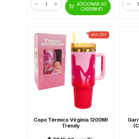
ADICIONAR AO
CARRINHO
38
%
OFF
Copo Térmico Virgínia 1200Ml
Gar
Trendy
(C