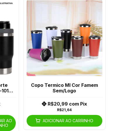
rte
Copo Termico Ml Cor Famem
-1012
Sem/Logo
x
R$20,99
com
Pix
R$21,64
NAR AO
ADICIONAR AO CARRINHO
INHO