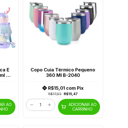
lca E
Copo Cuia Térmico Pequeno
ml Jl-
360 Ml B-2040
R$15,01
com
Pix
R$17,53
R$15,47
NAR AO
ADICIONAR AO
INHO
CARRINHO