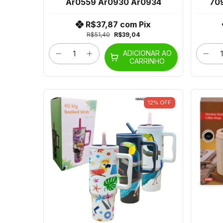
Ar0559 Ar0930 Ar0934
70
R$37,87
com
Pix
R$51,40
R$39,04
ADICIONAR AO
CARRINHO
12
%
OFF