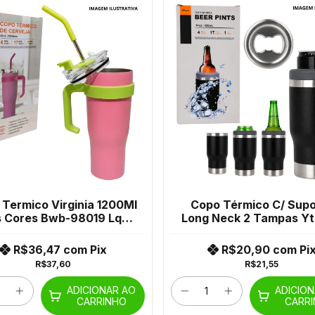
Termico Virginia 1200Ml
Copo Térmico C/ Supo
 Cores Bwb-98019 Lqx-
Long Neck 2 Tampas Yt
S1382 Jl-993
Mo-Bgl-01
R$36,47
com
Pix
R$20,90
com
Pi
R$37,60
R$21,55
ADICIONAR AO
ADICIO
CARRINHO
CARR