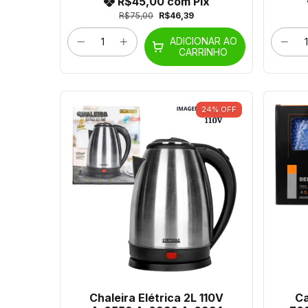
R$45,00
com
Pix
R$75,00
R$46,39
ADICIONAR AO
CARRINHO
24
%
OFF
Chaleira Elétrica 2L 110V
Ca