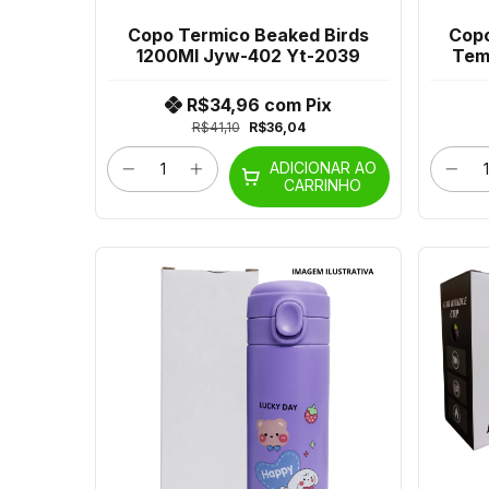
Copo Termico Beaked Birds
Copo
1200Ml Jyw-402 Yt-2039
Tem
R$34,96
com
Pix
R$41,10
R$36,04
ADICIONAR AO
CARRINHO