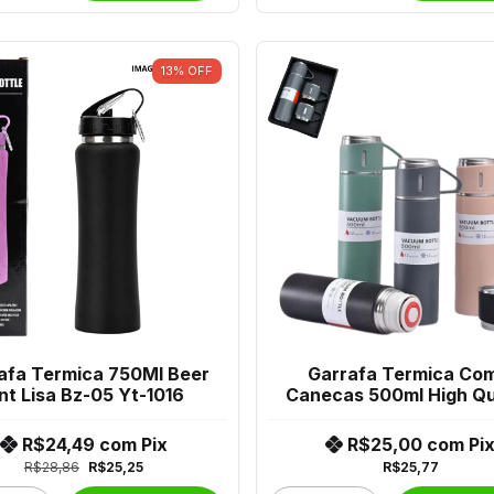
13
%
OFF
afa Termica 750Ml Beer
Garrafa Termica Com
int Lisa Bz-05 Yt-1016
Canecas 500ml High Qu
Flask Set Jl-051-2
R$24,49
com
Pix
R$25,00
com
Pi
R$28,86
R$25,25
R$25,77