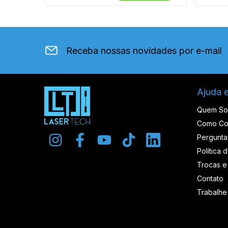
Receba nossas novidades por e-mail
Ajuda 
Quem S
Como Co
Pergunta
Política 
Trocas e
Contato
Trabalh