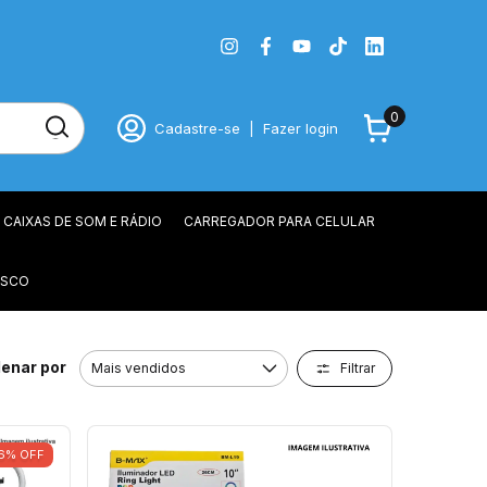
0
Cadastre-se
|
Fazer login
CAIXAS DE SOM E RÁDIO
CARREGADOR PARA CELULAR
OSCO
enar por
Filtrar
6
%
OFF