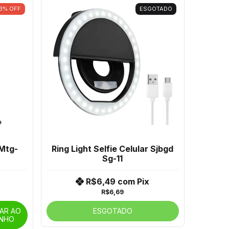
3
%
OFF
ESGOTADO
 Mtg-
Ring Light Selfie Celular Sjbgd
Sg-11
R$6,49
com
Pix
R$6,69
NAR AO
ESGOTADO
INHO