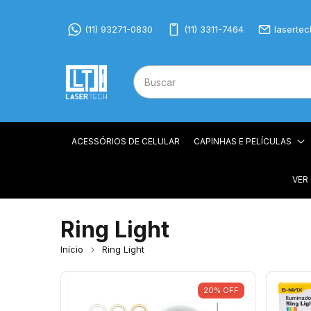
(11) 93271-0830
(11) 3311-7464
laserte
ACESSÓRIOS DE CELULAR
CAPINHAS E PELÍCULAS
VER
Ring Light
Início
Ring Light
20
%
OFF