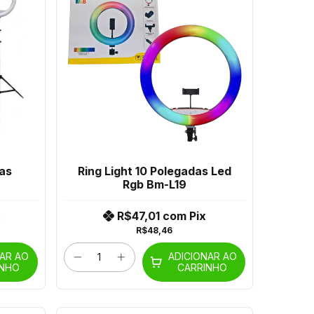
das
Ring Light 10 Polegadas Led
Rgb Bm-L19
x
R$47,01
com
Pix
R$48,46
NAR AO
ADICIONAR AO
INHO
CARRINHO