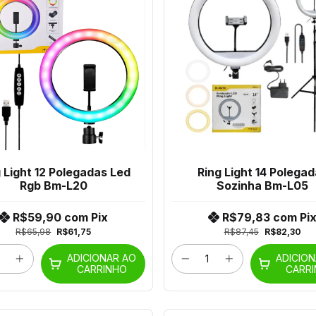
 Light 12 Polegadas Led
Ring Light 14 Polega
Rgb Bm-L20
Sozinha Bm-L05
R$59,90
com
Pix
R$79,83
com
Pi
R$65,98
R$61,75
R$87,45
R$82,30
ADICIONAR AO
ADICIO
CARRINHO
CARR