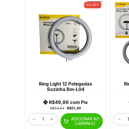
6
%
OFF
Ring Light 12 Polegadas
Ri
Sozinha Bm-L04
R$49,86
com
Pix
R$54,64
R$51,40
ADICIONAR AO
CARRINHO