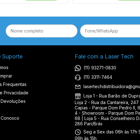
e Suporte
Fale com a Laser Tech
omos
(11) 93271-0830
mprar
(11) 3311-7464
s Frequentas
lasertechdistribuidora@gma
de Privacidade
Loja 1 - Rua Barão de Duprat
 Devoluções
Loja 2 - Rua da Cantareira, 247 
Capas - Parque Dom Pedro II, 6
4 - Showroom - Parque Dom Ped
e Conosco
68 | Loja 5 - Rua Conselheiro D
286 Pari/Brás
Seg a Sex das 06h às 17h 
06h às 15h