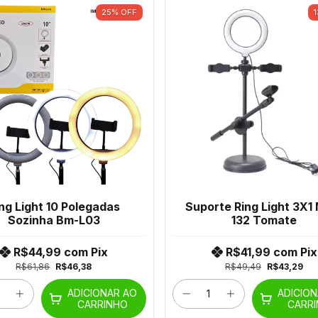
25
%
OFF
1
ng Light 10 Polegadas
Suporte Ring Light 3X1
Sozinha Bm-L03
132 Tomate
R$44,99
com
Pix
R$41,99
com
Pix
R$61,86
R$46,38
R$49,49
R$43,29
ADICIONAR AO
ADICIO
CARRINHO
CARR