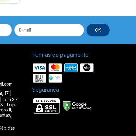
Formas de pagamento
il.com
Segurança
, 17 |
| Loja 3 -
8 | Loja
ro II,
antas,
Sáb das