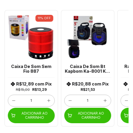
11
%
OFF
Caixa De Som Sem
Caixa De Som Bt
Rad
Fio 887
Kapbom Ka-8001 Ka-
Re
8005
R$12,89
com
Pix
R$20,88
com
Pix
R
R$15,00
R$13,29
R$21,53
R$
ADICIONAR AO
ADICIONAR AO
CARRINHO
CARRINHO