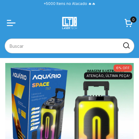
+5000 Itens no Atacado 🔥🔥
0
6
%
OFF
ATENÇÃO, ÚLTIMA PEÇA!