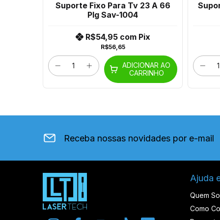
ra Tv
Suporte Fixo Para Tv 23 A 66
Supor
Plg Sav-1004
ix
R$54,95
com
Pix
R$56,65
ONAR AO
ADICIONAR AO
RINHO
CARRINHO
Receba nossas novidades por e-mail
Ajuda 
Quem S
Como Co