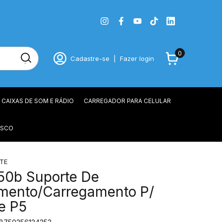
0
Cadastre-se
|
Fazer login
CAIXAS DE SOM E RÁDIO
CARREGADOR PARA CELULAR
OSCO
TE
50b Suporte De
amento/Carregamento P/
e P5