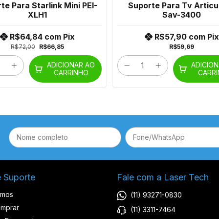
te Para Starlink Mini PEI-
Suporte Para Tv Articu
XLH1
Sav-3400
R$64,84
com
Pix
R$57,90
com
Pix
R$72,00
R$66,85
R$59,69
ADICIONAR AO
ADICIO
CARRINHO
CARR
e Suporte
Fale com a Laser Tech
omos
(11) 93271-0830
mprar
(11) 3311-7464