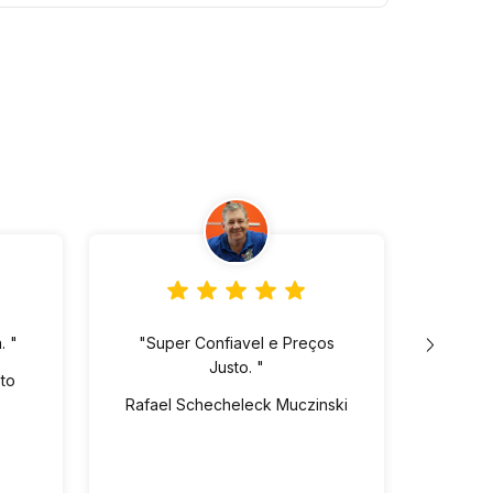
. "
"Super Confiavel e Preços
"Lo
Justo. "
ót
eto
pre
Rafael Schecheleck Muczinski
Vin
dispo
Ed