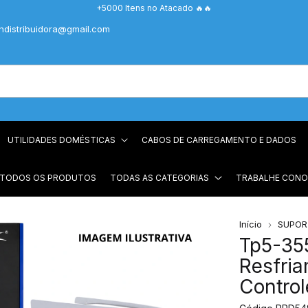
+5000 Itens no Atacado 🔥🔥
chdistribuidora@gmail.com
UTILIDADES DOMÉSTICAS
CABOS DE CARREGAMENTO E DADOS
 TODOS OS PRODUTOS
TODAS AS CATEGORIAS
TRABALHE CON
Início
SUPOR
Tp5-35
Resfri
Control