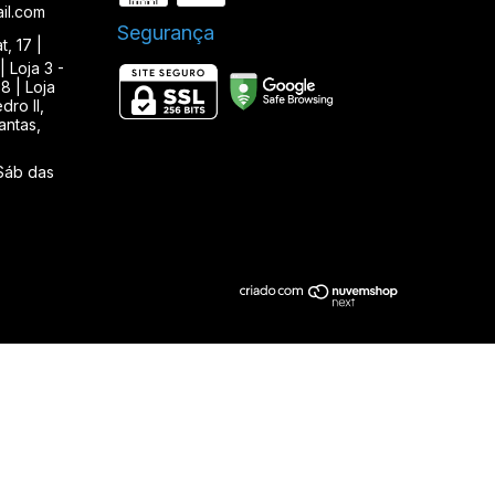
il.com
Segurança
, 17 |
| Loja 3 -
8 | Loja
ro II,
antas,
Sáb das