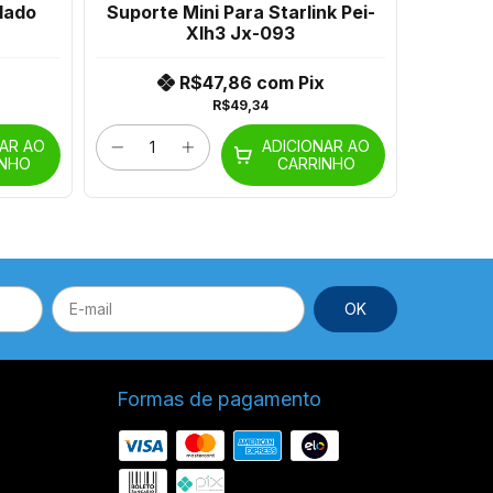
lado
Suporte Mini Para Starlink Pei-
Supor
Xlh3 Jx-093
R$47,86
com
Pix
R$49,34
NAR AO
ADICIONAR AO
INHO
CARRINHO
Formas de pagamento