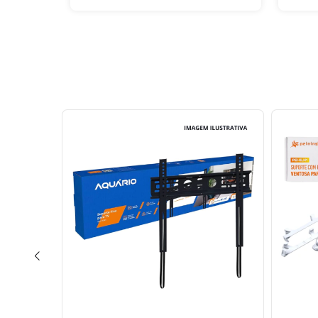
8
%
OFF