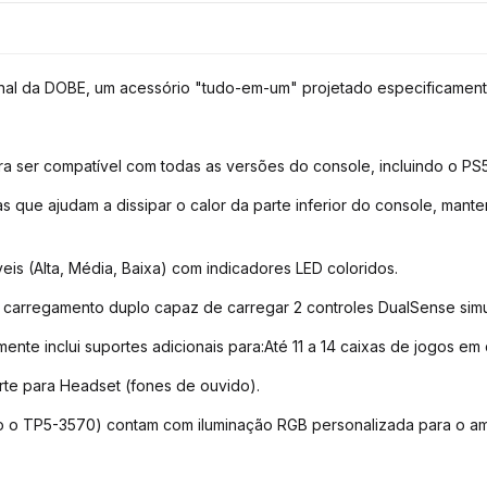
nal da DOBE, um acessório "tudo-em-um" projetado especificamente
ra ser compatível com todas as versões do console, incluindo o PS5 O
as que ajudam a dissipar o calor da parte inferior do console, ma
eis (Alta, Média, Baixa) com indicadores LED coloridos.
e carregamento duplo capaz de carregar 2 controles DualSense si
e inclui suportes adicionais para:Até 11 a 14 caixas de jogos em 
te para Headset (fones de ouvido).
o o TP5-3570) contam com iluminação RGB personalizada para o am