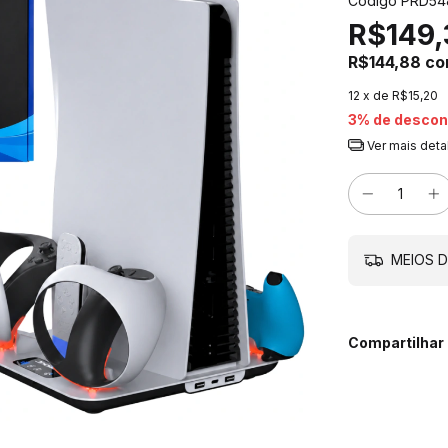
Código
PRD54
R$149,
R$144,88
co
12
x de
R$15,20
3% de descon
Ver mais deta
MEIOS D
Compartilhar