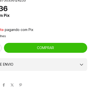
8750356124253
36
m
Pix
to
pagando com Pix
lhes
E ENVIO