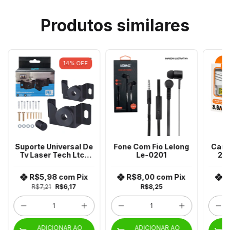
Produtos similares
14
%
OFF
Suporte Universal De
Fone Com Fio Lelong
Carr
Tv Laser Tech Ltc-
Le-0201
2 
1000
R$5,98
com
Pix
R$8,00
com
Pix
R
R$7,21
R$6,17
R$8,25
ADICIONAR AO
ADICIONAR AO