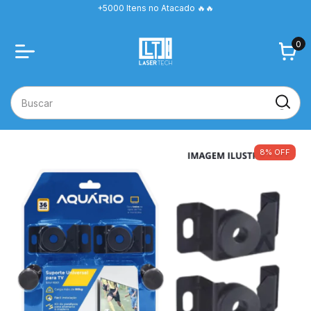
+5000 Itens no Atacado 🔥🔥
0
8
%
OFF