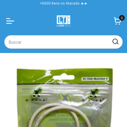
+5000 Itens no Atacado 🔥🔥
0