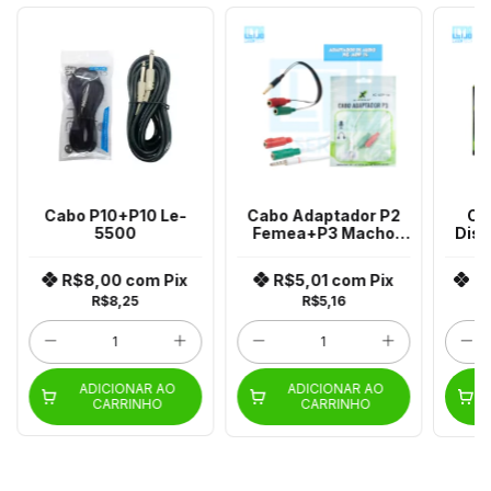
Cabo P10+P10 Le-
Cabo Adaptador P2
Ca
5500
Femea+P3 Macho
Disp
Xc-Adp-14
Vga 
R$8,00
com
Pix
R$5,01
com
Pix
R
R$8,25
R$5,16
ADICIONAR AO
ADICIONAR AO
CARRINHO
CARRINHO