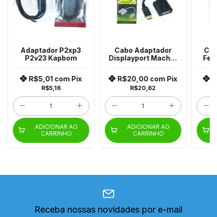
Adaptador P2xp3
Cabo Adaptador
Cab
P2v23 Kapbom
Displayport Macho/
Fem
Vga Femea Xc-Adp-
23
R$5,01
com
Pix
R$20,00
com
Pix
R
R$5,16
R$20,62
ADICIONAR AO
ADICIONAR AO
CARRINHO
CARRINHO
Receba nossas novidades por e-mail