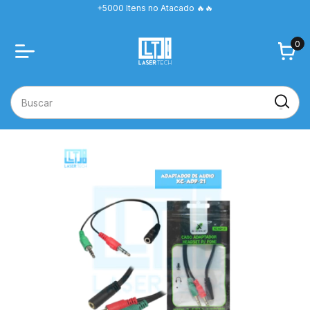
+5000 Itens no Atacado 🔥🔥
0