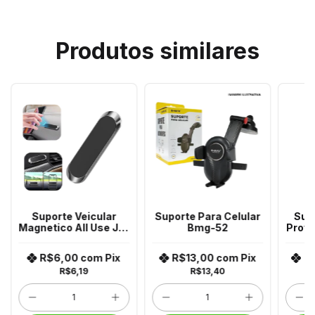
Produtos similares
Suporte Veicular
Suporte Para Celular
Sup
Magnetico All Use Jc-
Bmg-52
Prov
02 Zj5397
R$6,00
com
Pix
R$13,00
com
Pix
R
R$6,19
R$13,40