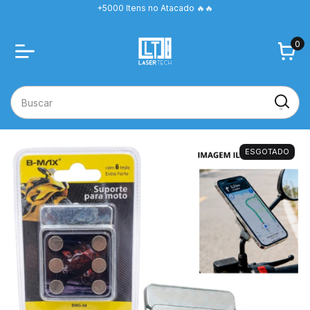
+5000 Itens no Atacado 🔥🔥
0
ESGOTADO