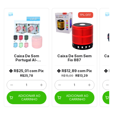
11
%
OFF
Caixa De Som
Caixa De Som Sem
Carr
Portugal Al-
Fio 887
J
6885/6880
R$25,01
com
Pix
R$12,89
com
Pix
R
R$25,78
R$15,00
R$13,29
ADICIONAR AO
ADICIONAR AO
CARRINHO
CARRINHO