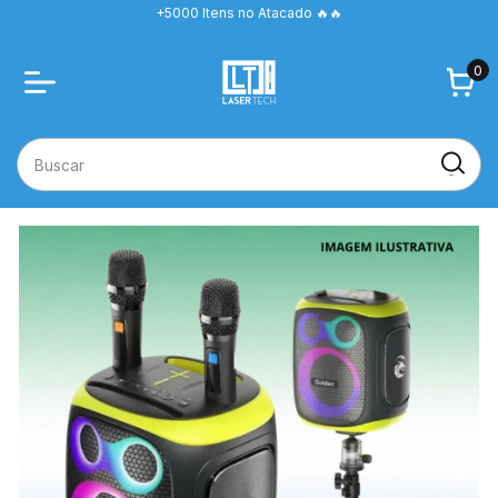
+5000 Itens no Atacado 🔥🔥
0