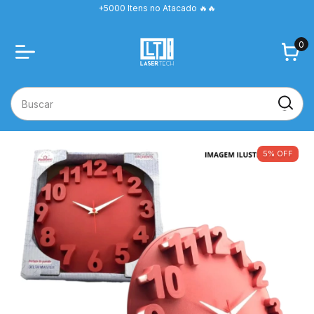
+5000 Itens no Atacado 🔥🔥
0
5
%
OFF