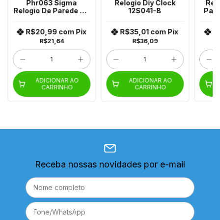
Phr063 Sigma
Relogio Diy Clock
Relo
Relogio De Parede 3D
12S041-B
Par
Plashome
R$20,99
com
Pix
R$35,01
com
Pix
R
R$21,64
R$36,09
ADICIONAR AO
ADICIONAR AO
CARRINHO
CARRINHO
Receba nossas novidades por e-mail