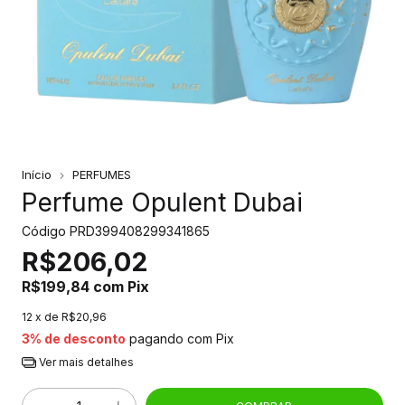
Início
PERFUMES
Perfume Opulent Dubai
Código
PRD399408299341865
R$206,02
R$199,84
com
Pix
12
x de
R$20,96
3% de desconto
pagando com Pix
Ver mais detalhes