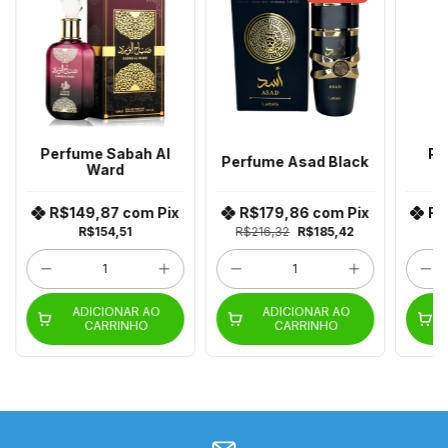
Perfume Sabah Al
Pe
Perfume Asad Black
Ward
L
R$149,87
com
Pix
R$179,86
com
Pix
R$
R$154,51
R$216,32
R$185,42
ADICIONAR AO
ADICIONAR AO
CARRINHO
CARRINHO