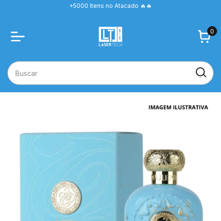
+5000 Itens no Atacado 🔥🔥
0