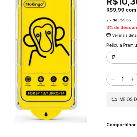
R$10,3
R$9,99
com
2
x de
R$5,65
3% de descon
Ver mais deta
Pelicula Premi
MEIOS D
Compartilhar