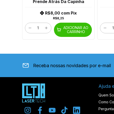
Prende Atrás Da Capinha
x
R$8,00
com
Pix
R$8,25
ADICIONAR AO
RINHO
CARRINHO
Receba nossas novidades por e-mail
Ajuda 
Quem S
Como Co
Pergunta