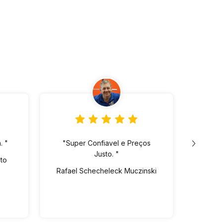
. "
"Super Confiavel e Preços
"Lo
Justo. "
ót
eto
pre
Rafael Schecheleck Muczinski
Vin
dispo
Ed