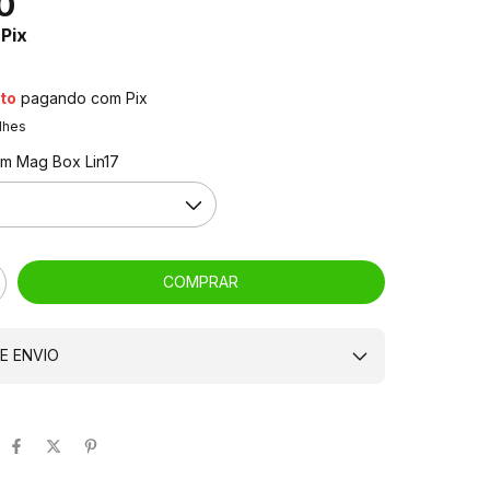
0
Pix
to
pagando com Pix
lhes
um Mag Box Lin17
E ENVIO