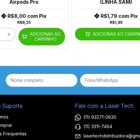
Airpods Pro
(LINHA SAM)
R$8,00
com
Pix
R$1,79
com
Pix
R$8,25
R$1,85
ADICIONAR AO
ADICIONAR AO CARRI
CARRINHO
e Suporte
Fale com a Laser Tech
omos
(11) 93271-0830
mprar
(11) 3311-7464
s Frequentas
lasertechdistribuidora@gma