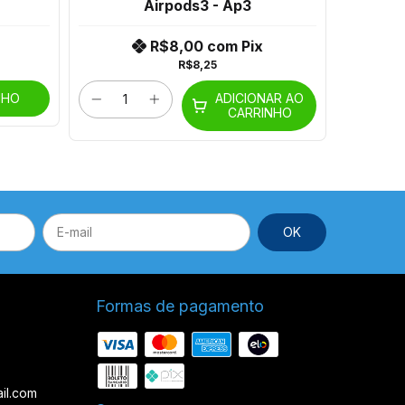
Airpods3 - Ap3
Ai
R$8,00
com
Pix
R$8,25
ADICIONAR AO
NHO
CARRINHO
Formas de pagamento
il.com