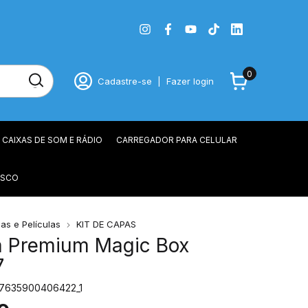
0
Cadastre-se
|
Fazer login
CAIXAS DE SOM E RÁDIO
CARREGADOR PARA CELULAR
OSCO
as e Películas
KIT DE CAPAS
la Premium Magic Box
7
7635900406422_1