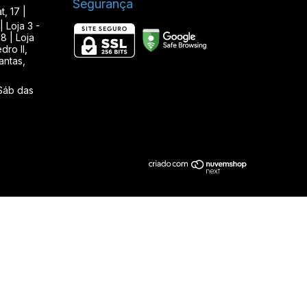
Segurança
, 17 |
| Loja 3 -
8 | Loja
ro II,
antas,
Sáb das