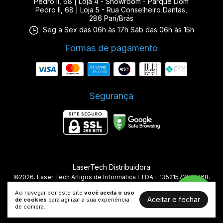
Pedro II, 68 | Loja 4 - Showroom - Parque Dom
Pedro II, 68 | Loja 5 - Rua Conselheiro Dantas,
286 Pari/Brás
Seg a Sex das 06h às 17h Sáb das 06h às 15h
Formas de pagamento
Segurança
LaserTech Distribuidora
©2026. Laser Tech Artigos de Informatica LTDA - 13521572000168.
Todos os direitos reservados.
Ao navegar por este site
você aceita o uso
Aceitar e fechar
de cookies
para agilizar a sua experiência
de compra.