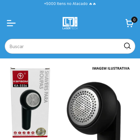
+5000 Itens no Atacado 🔥🔥
0