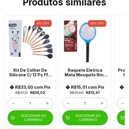
Produtos similares
8
%
OFF
19
%
OFF
Kit De Colher De
Raquete Eletrica
Proc
Silicone C/ 12 Pç Ffj-
Mata Mosquito Rm-
90
037 Oh-108 Dj-12 Cf-
200 Exc-6060 Harm-
Sl0
12
9901
R$33,00
com
Pix
R$15,01
com
Pix
R
R$37,11
R$34,02
R$19,00
R$15,47
R$
ADICIONAR AO
ADICIONAR AO
CARRINHO
CARRINHO