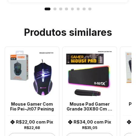
Produtos similares
Mouse Gamer Com
Mouse Pad Gamer
Pe
Fio Pei-Jt07 Peining
Grande 30X80 Cm C/
G
Led Rgb Bm-791
3
R$22,00
com
Pix
R$34,00
com
Pix
R
R$22,68
R$35,05