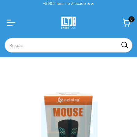
+5000 Itens no Atacado 🔥🔥
0