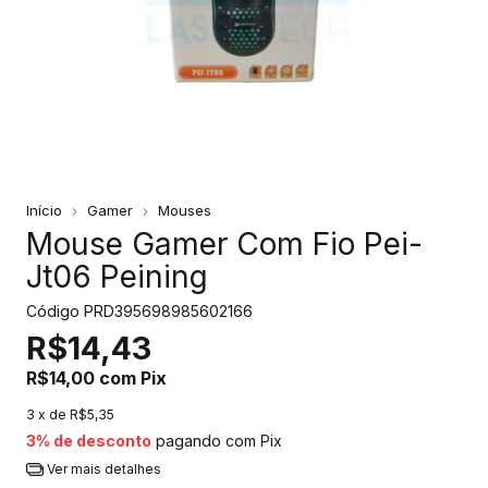
Início
Gamer
Mouses
Mouse Gamer Com Fio Pei-
Jt06 Peining
Código
PRD395698985602166
R$14,43
R$14,00
com
Pix
3
x de
R$5,35
3% de desconto
pagando com Pix
Ver mais detalhes