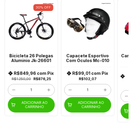
30
%
OFF
Bicicleta 26 Polegas
Capacete Esportivo
Carro
Aluminio Jk-26601
Com Óculos Mc-010
X
R$849,96
com
Pix
R$99,01
com
Pix
R
R$1.250,00
R$876,25
R$102,07
ADICIONAR AO
ADICIONAR AO
CARRINHO
CARRINHO