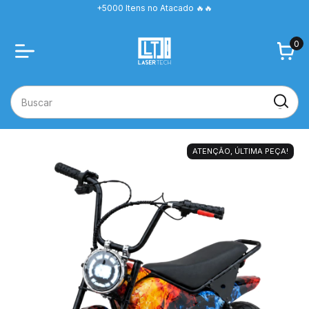
+5000 Itens no Atacado 🔥🔥
0
ATENÇÃO, ÚLTIMA PEÇA!