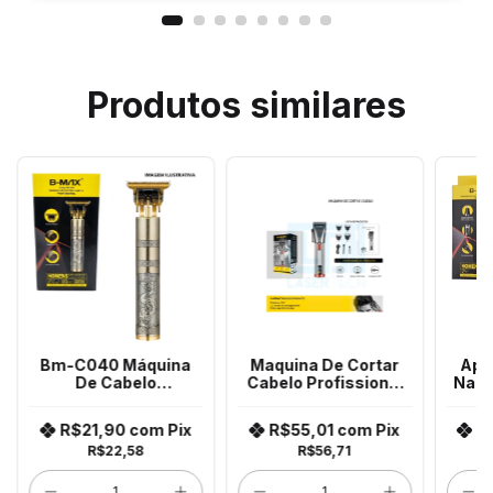
Produtos similares
Bm-C040 Máquina
Maquina De Cortar
Apa
De Cabelo
Cabelo Profissional
Nari
Dragãozinho Dourado
Bm-C018 B-Max
Bm
R$21,90
com
Pix
R$55,01
com
Pix
R
R$22,58
R$56,71