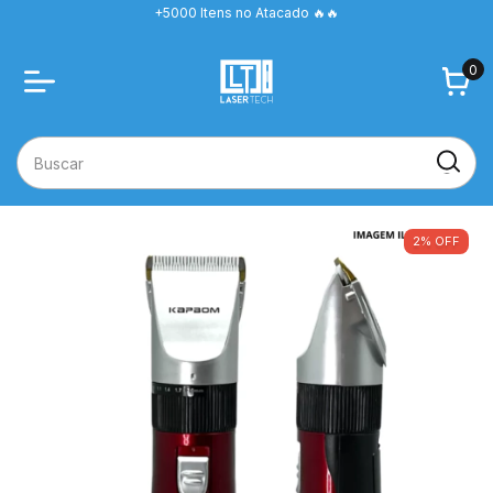
+5000 Itens no Atacado 🔥🔥
0
2
%
OFF