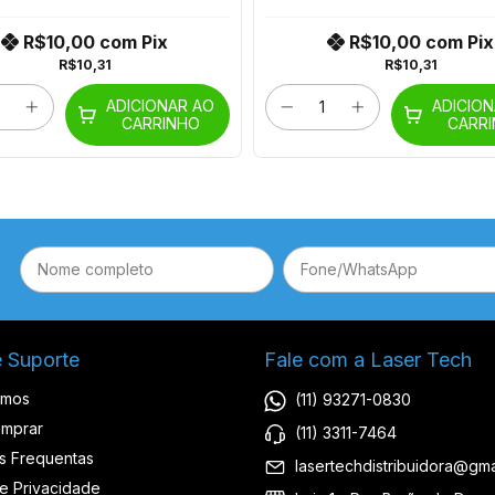
R$10,00
com
Pix
R$10,00
com
Pix
R$10,31
R$10,31
ADICIONAR AO
ADICIO
CARRINHO
CARR
e Suporte
Fale com a Laser Tech
omos
(11) 93271-0830
mprar
(11) 3311-7464
s Frequentas
lasertechdistribuidora@gma
de Privacidade