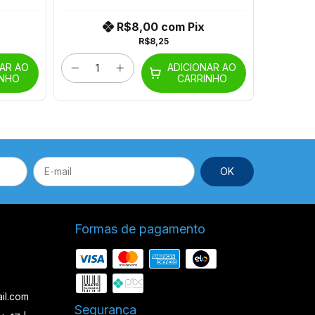
R$8,00
com
Pix
R$8,25
NAR AO
ADICIONAR AO
INHO
CARRINHO
Formas de pagamento
il.com
Segurança