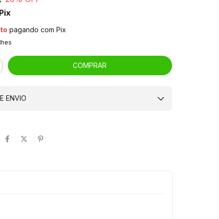
Pix
to
pagando com Pix
lhes
E ENVIO