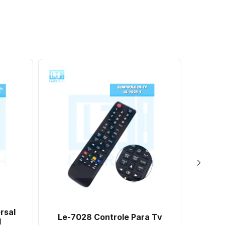
rsal
Le-7
Le-7028 Controle Para Tv
d