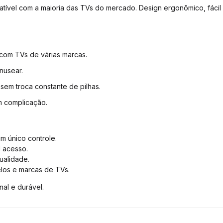
patível com a maioria das TVs do mercado. Design ergonômico, fácil
 com TVs de várias marcas.
anusear.
sem troca constante de pilhas.
m complicação.
um único controle.
l acesso.
qualidade.
elos e marcas de TVs.
nal e durável.