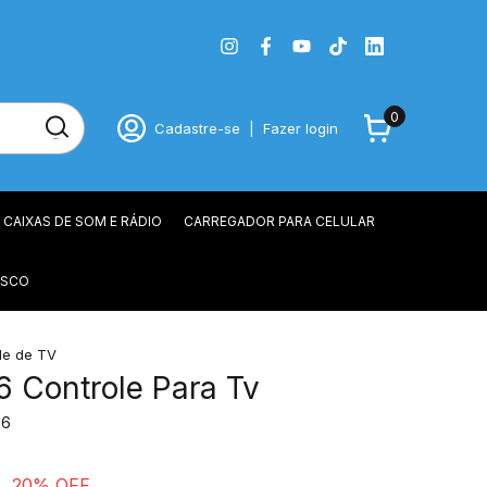
0
Cadastre-se
|
Fazer login
CAIXAS DE SOM E RÁDIO
CARREGADOR PARA CELULAR
OSCO
le de TV
 Controle Para Tv
66
4
20
% OFF