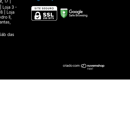
, 17 |
| Loja 3 -
8 | Loja
ro II,
antas,
Sáb das