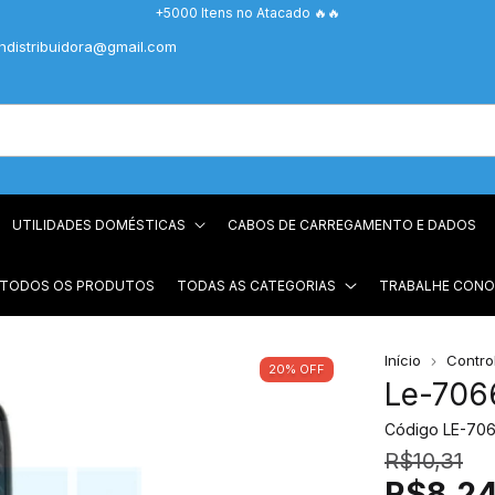
+5000 Itens no Atacado 🔥🔥
chdistribuidora@gmail.com
UTILIDADES DOMÉSTICAS
CABOS DE CARREGAMENTO E DADOS
 TODOS OS PRODUTOS
TODAS AS CATEGORIAS
TRABALHE CON
Início
Contro
20
%
OFF
Le-7066
Código
LE-70
R$10,31
R$8,2