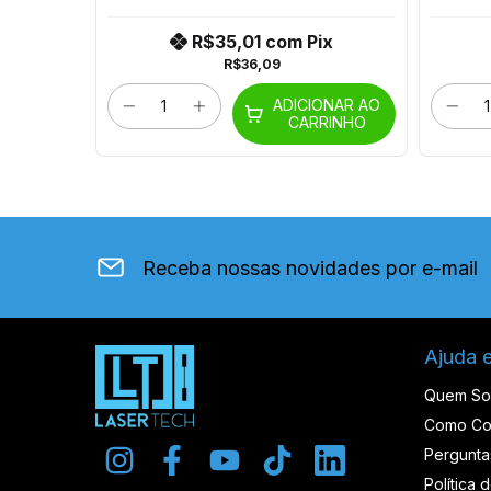
x
R$35,01
com
Pix
R$36,09
ONAR AO
ADICIONAR AO
RINHO
CARRINHO
Receba nossas novidades por e-mail
Ajuda 
Quem S
Como Co
Pergunta
Política 