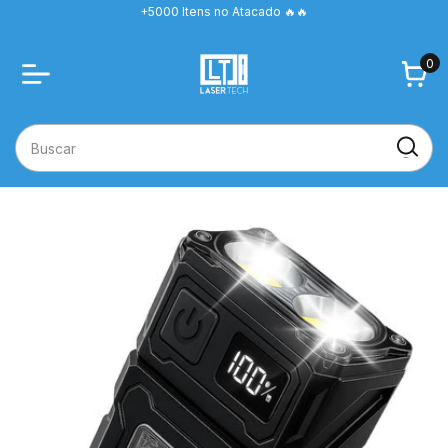
+5000 Itens no Atacado 🔥🔥
0