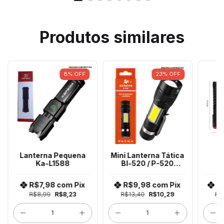
Produtos similares
8
%
OFF
23
%
OFF
Lanterna Pequena
Mini Lanterna Tática
Ka-L1588
Bl-520 / P-520
M
Peining
R
300
R$7,98
com
Pix
R$9,98
com
Pix
R
R$8,99
R$8,23
R$13,40
R$10,29
R$