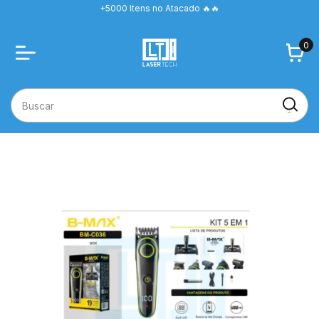
+5000 Itens no Atacado 🔥🔥
0