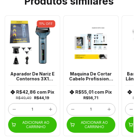
Produtos similares
11
%
OFF
Aparador De Nariz E
Maquina De Cortar
Barb
Contornos 3X1
Cabelo Profissional
Lâmi
Profissional Bm-
Bm-C018 B-Max
C034 B-Max
R$42,86
com
Pix
R$55,01
com
Pix
R
R$49,49
R$44,19
R$56,71
R$
ADICIONAR AO
ADICIONAR AO
CARRINHO
CARRINHO