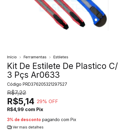
Início
Ferramentas
Estiletes
Kit De Estilete De Plastico C/
3 Pçs Ar0633
Código
PRD376205321297527
R$7,22
R$5,14
29
% OFF
R$4,99
com
Pix
3% de desconto
pagando com Pix
Ver mais detalhes