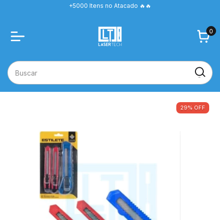
+5000 Itens no Atacado 🔥🔥
0
29
%
OFF