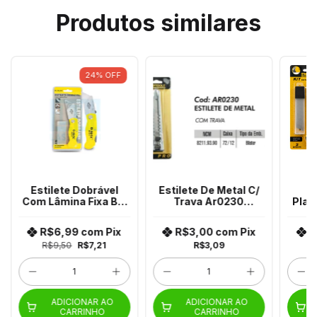
Produtos similares
24
%
OFF
Estilete Dobrável
Estilete De Metal C/
K
Com Lâmina Fixa Bt-
Trava Ar0230
Plas
323 Bmax
Startools
Ar
R$6,99
com
Pix
R$3,00
com
Pix
R
R$9,50
R$7,21
R$3,09
R
ADICIONAR AO
ADICIONAR AO
CARRINHO
CARRINHO