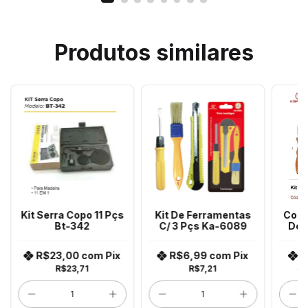
Produtos similares
Kit Serra Copo 11 Pçs
Kit De Ferramentas
Conj
Bt-342
C/ 3 Pçs Ka-6089
De 
R$23,00
com
Pix
R$6,99
com
Pix
R
R$23,71
R$7,21
R$