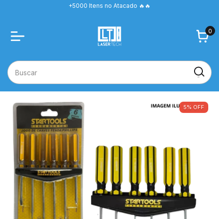
+5000 Itens no Atacado 🔥🔥
0
5
%
OFF