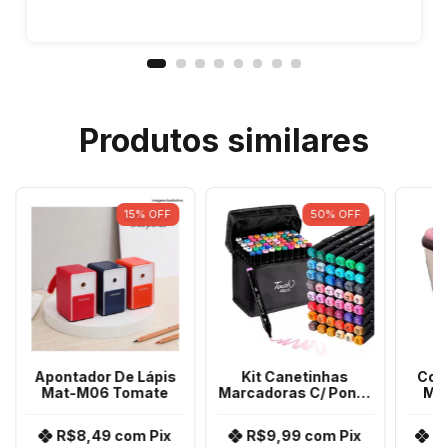
Produtos similares
15
%
OFF
50
%
OFF
Apontador De Lápis
Kit Canetinhas
Cofr
Mat-M06 Tomate
Marcadoras C/ Ponta
Mo
Dupla 48 Cores Mkb-
48
R$8,49
com
Pix
R$9,99
com
Pix
R