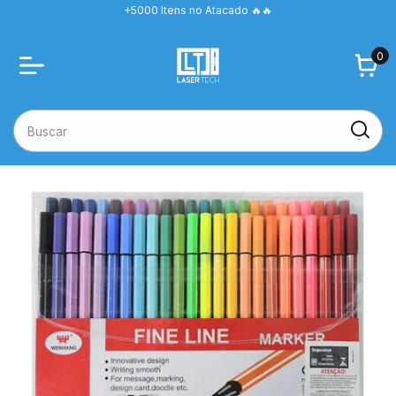
+5000 Itens no Atacado 🔥🔥
0