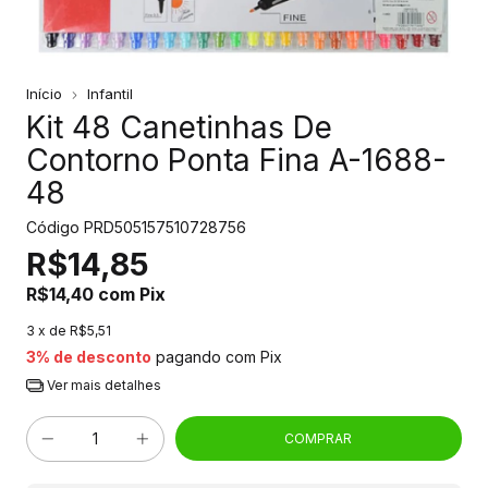
Início
Infantil
Kit 48 Canetinhas De
Contorno Ponta Fina A-1688-
48
Código
PRD505157510728756
R$14,85
R$14,40
com
Pix
3
x de
R$5,51
3% de desconto
pagando com Pix
Ver mais detalhes