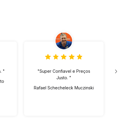
. "
"Super Confiavel e Preços
"Lo
Justo. "
ót
eto
pre
Rafael Schecheleck Muczinski
Vin
dispo
Ed