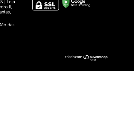
8 | Loja
ro II,
antas,
Sáb das