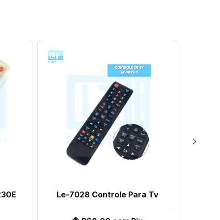
230E
Le-7028 Controle Para Tv
Le-7