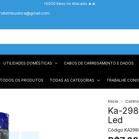
+5000 Itens no Atacado 🔥🔥
chdistribuidora@gmail.com
UTILIDADES DOMÉSTICAS
CABOS DE CARREGAMENTO E DADOS
 TODOS OS PRODUTOS
TODAS AS CATEGORIAS
TRABALHE CON
Início
Contro
Ka-298
Led
Código
KA298