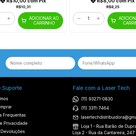
R$10,00
com
Pix
R$8,00
com
Pix
R$10,31
R$8,25
ADICIONAR AO
ADICIO
CARRINHO
CARR
e Suporte
Fale com a Laser Tech
omos
(11) 93271-0830
mprar
(11) 3311-7464
s Frequentas
lasertechdistribuidora@gma
de Privacidade
Loja 1 - Rua Barão de Duprat
 Devoluções
Loja 2 - Rua da Cantareira, 247 