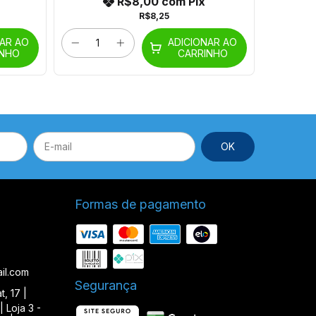
R$8,00
com
Pix
R$8,25
NAR AO
ADICIONAR AO
INHO
CARRINHO
Formas de pagamento
il.com
Segurança
, 17 |
| Loja 3 -