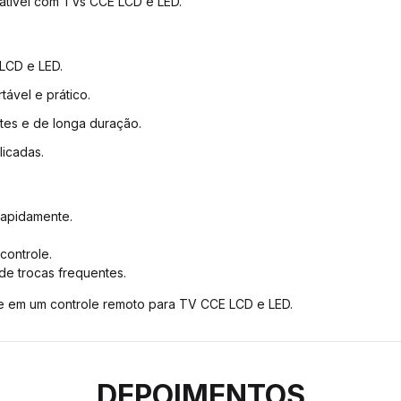
patível com TVs CCE LCD e LED.
LCD e LED.
tável e prático.
ntes e de longa duração.
icadas.
 rapidamente.
controle.
de trocas frequentes.
de em um controle remoto para TV CCE LCD e LED.
DEPOIMENTOS