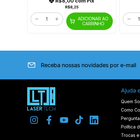
x
R$8,00
com
Pix
R$8,25
ONAR AO
ADICIONAR AO
RINHO
CARRINHO
Receba nossas novidades por e-mail
Ajuda 
Quem S
Como Co
Pergunta
Política 
Trocas e