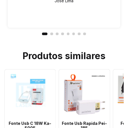
Jose Lima
Produtos similares
Fonte Usb C 18W Ka-
Fonte Usb Rapida Pei-
Fon
5005
185