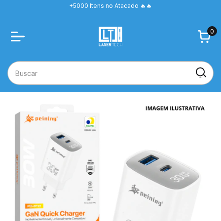
+5000 Itens no Atacado 🔥🔥
0