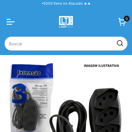
+5000 Itens no Atacado 🔥🔥
0