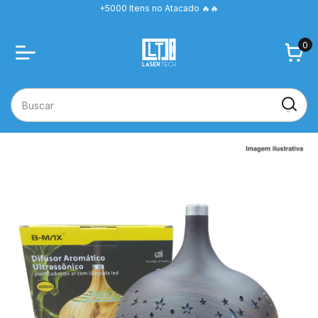
+5000 Itens no Atacado 🔥🔥
0