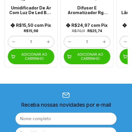
Umidificador De Ar
Difusor E
U
Com Luz De Led Bm-
Aromatizador Rgb
Lâmp
055
Vela Dl-521
R$15,50
com
Pix
R$24,97
com
Pix
R
R$15,98
R$70,11
R$25,74
R$
ADICIONAR AO
ADICIONAR AO
CARRINHO
CARRINHO
Receba nossas novidades por e-mail