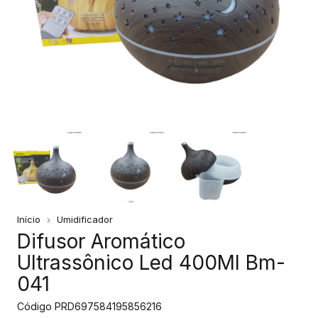
Início
Umidificador
Difusor Aromático
Ultrassônico Led 400Ml Bm-
041
Código
PRD697584195856216