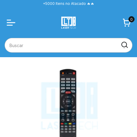
+5000 Itens no Atacado 🔥🔥
0