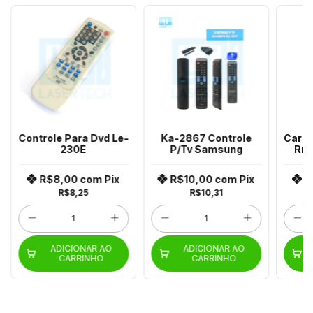
Controle Para Dvd Le-
Ka-2867 Controle
Carre
230E
P/Tv Samsung
Rr2
R$8,00
com
Pix
R$10,00
com
Pix
R
R$8,25
R$10,31
ADICIONAR AO
ADICIONAR AO
CARRINHO
CARRINHO