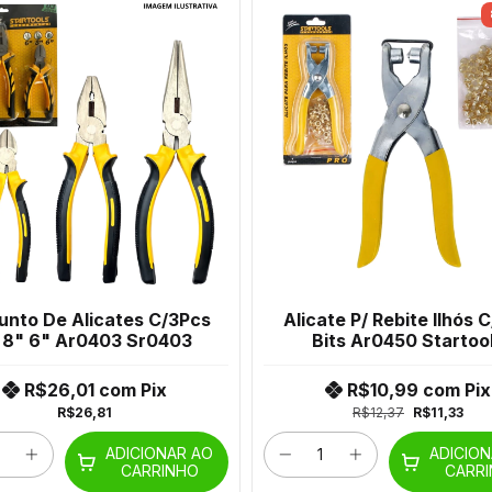
unto De Alicates C/3Pcs
Alicate P/ Rebite Ilhós C
 8" 6" Ar0403 Sr0403
Bits Ar0450 Startoo
R$26,01
com
Pix
R$10,99
com
Pix
R$26,81
R$12,37
R$11,33
ADICIONAR AO
ADICIO
CARRINHO
CARR