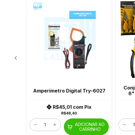
SGOTADO
Ar0104
Conj
Amperimetro Digital Try-6027
6"
ix
R$45,01
com
Pix
R$46,40
ADICIONAR AO
CARRINHO