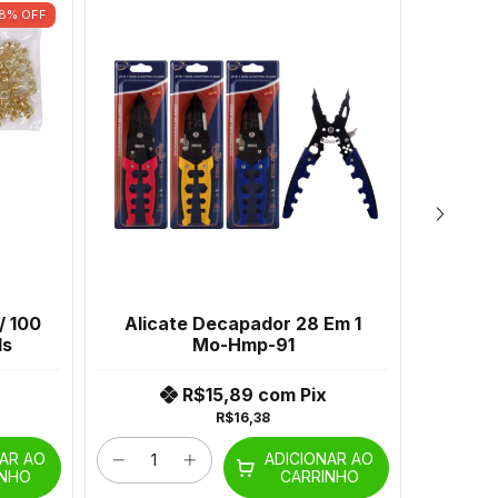
8
%
OFF
/ 100
Alicate Decapador 28 Em 1
Alica
ls
Mo-Hmp-91
R$15,89
com
Pix
R$16,38
NAR AO
ADICIONAR AO
INHO
CARRINHO