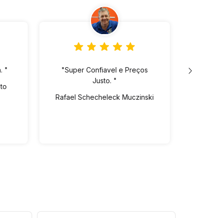
. "
"Super Confiavel e Preços
"Lo
Justo. "
ót
eto
pre
Rafael Schecheleck Muczinski
Vin
dispo
Ed