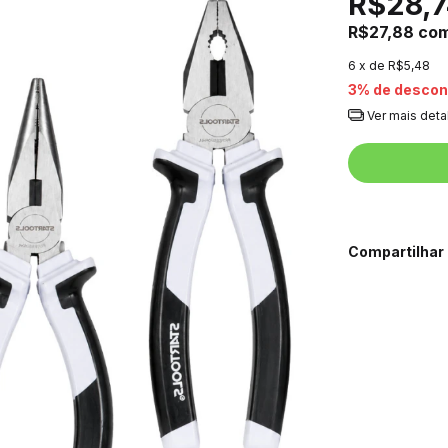
R$28,
R$27,88
co
6
x de
R$5,48
3% de descon
Ver mais deta
Compartilhar