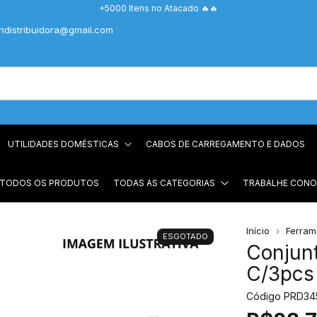
+5000 Itens no Atacado 🔥🔥
chdistribuidora@gmail.com
UTILIDADES DOMÉSTICAS
CABOS DE CARREGAMENTO E DADOS
 TODOS OS PRODUTOS
TODAS AS CATEGORIAS
TRABALHE CON
Início
Ferram
ESGOTADO
Conjunt
C/3pcs 
Código
PRD34