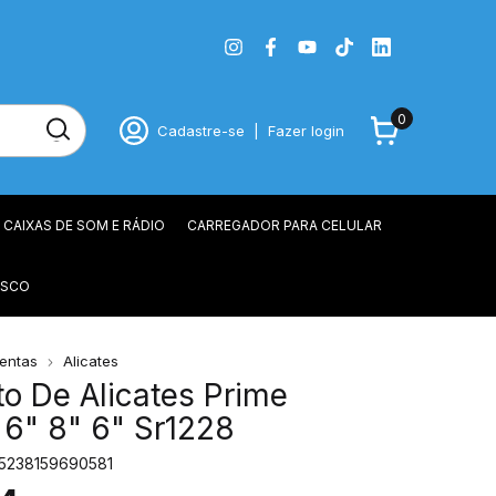
0
Cadastre-se
|
Fazer login
CAIXAS DE SOM E RÁDIO
CARREGADOR PARA CELULAR
OSCO
entas
Alicates
o De Alicates Prime
6" 8" 6" Sr1228
5238159690581