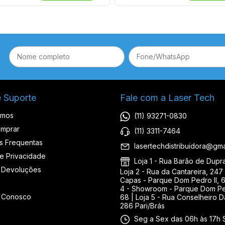
e Suporte
Fale com a Laser Tech
omos
(11) 93271-0830
mprar
(11) 3311-7464
s Frequentas
lasertechdistribuidora@gma
de Privacidade
Loja 1 - Rua Barão de Duprat
 Devoluções
Loja 2 - Rua da Cantareira, 247 
Capas - Parque Dom Pedro II, 6
4 - Showroom - Parque Dom Ped
e Conosco
68 | Loja 5 - Rua Conselheiro D
286 Pari/Brás
Seg a Sex das 06h às 17h 