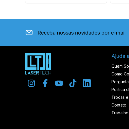
Receba nossas novidades por e-mail
Ajuda 
Quem S
Como Co
Pergunta
Política 
Trocas e
Contato
Trabalh