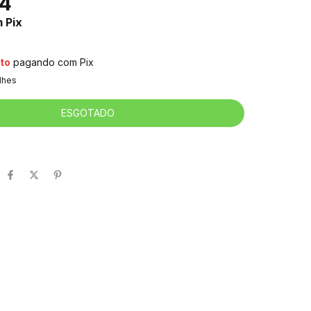
74
m
Pix
to
pagando com Pix
lhes