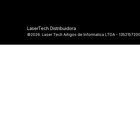
LaserTech Distribuidora
©2026. Laser Tech Artigos de Informatica LTDA - 1352157200