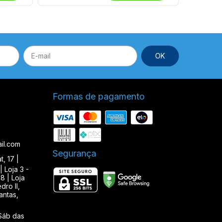
Formas de pagamento
il.com
Segurança
, 17 |
| Loja 3 -
8 | Loja
ro II,
antas,
Sáb das