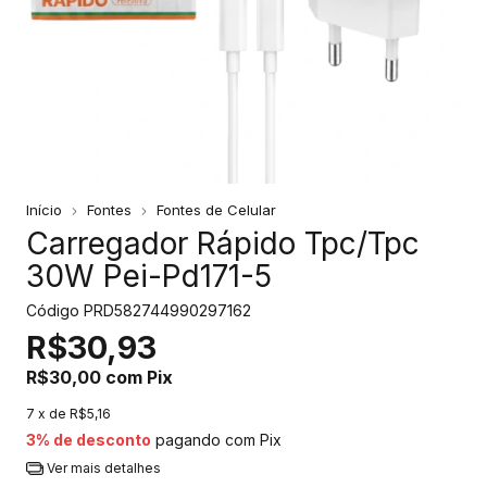
Início
Fontes
Fontes de Celular
Carregador Rápido Tpc/Tpc
30W Pei-Pd171-5
Código
PRD582744990297162
R$30,93
R$30,00
com
Pix
7
x de
R$5,16
3% de desconto
pagando com Pix
Ver mais detalhes