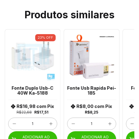
Produtos similares
23
%
OFF
Fonte Duplo Usb-C
Fonte Usb Rapida Pei-
Fon
40W Ka-5188
185
R$16,98
com
Pix
R$8,00
com
Pix
R
R$22,68
R$17,51
R$8,25
R$
ADICIONAR AO
ADICIONAR AO