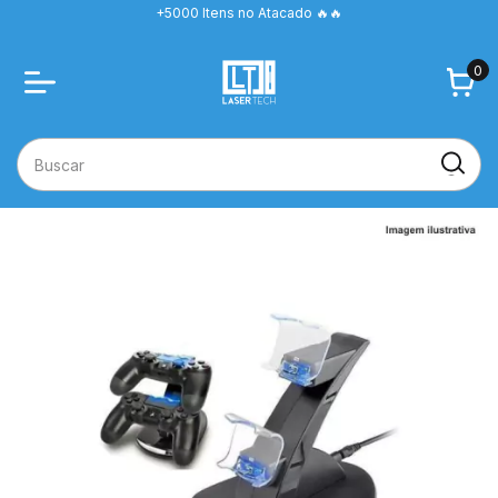
+5000 Itens no Atacado 🔥🔥
0