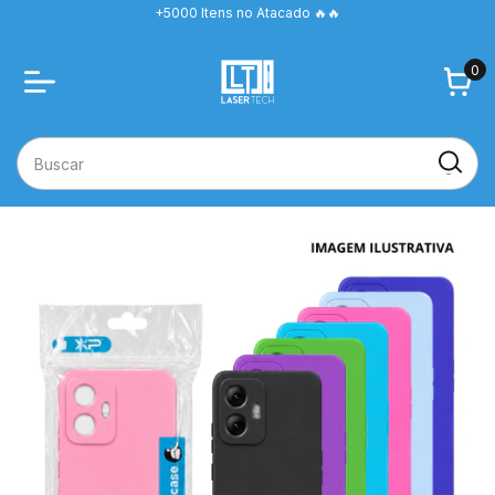
+5000 Itens no Atacado 🔥🔥
0