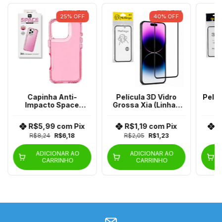
25
%
OFF
40
%
OFF
Capinha Anti-
Película 3D Vidro
Pelíc
Impacto Space
Grossa Xia (Linhas
Transparente
X/M/F/C/XM/REDMI)
Colorida (Linha XIA)
R$5,99
com
Pix
R$1,19
com
Pix
R
R$8,24
R$6,18
R$2,05
R$1,23
R
ADICIONAR AO
ADICIONAR AO
CARRINHO
CARRINHO