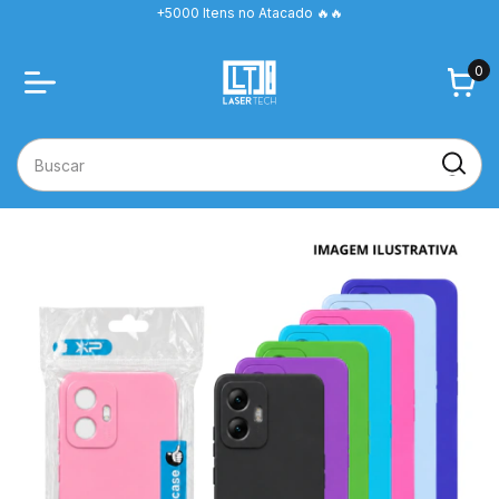
+5000 Itens no Atacado 🔥🔥
0