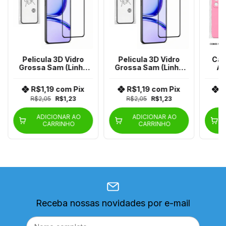
Pelicula 3D Vidro
Pelicula 3D Vidro
Cap
Grossa Sam (Linha
Grossa Sam (Linha
Av
A/M e J )
C/S/F)
R$1,19
com
Pix
R$1,19
com
Pix
R
R$2,05
R$1,23
R$2,05
R$1,23
ADICIONAR AO
ADICIONAR AO
CARRINHO
CARRINHO
Receba nossas novidades por e-mail