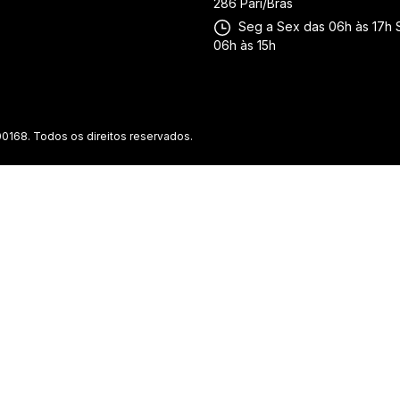
286 Pari/Brás
Seg a Sex das 06h às 17h 
06h às 15h
0168. Todos os direitos reservados.