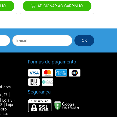
NHO
ADICIONAR AO CARRINHO
Formas de pagamento
il.com
Segurança
, 17 |
| Loja 3 -
8 | Loja
ro II,
antas,