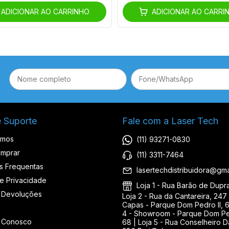
ADICIONAR AO CARRINHO
ADICIONAR AO CARRI
e Suporte
Fale com a Laser Tech
omos
(11) 93271-0830
mprar
(11) 3311-7464
s Frequentas
lasertechdistribuidora@gma
de Privacidade
Loja 1 - Rua Barão de Duprat
 Devoluções
Loja 2 - Rua da Cantareira, 247 
Capas - Parque Dom Pedro II, 6
4 - Showroom - Parque Dom Ped
e Conosco
68 | Loja 5 - Rua Conselheiro D