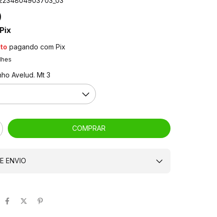
2234804903703_03
0
Pix
to
pagando com Pix
lhes
ho Avelud. Mt 3
E ENVIO