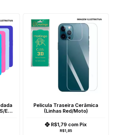
udada
Película Traseira Cerâmica
S/E
(Linhas Red/Moto)
R$1,79
com
Pix
R$1,85