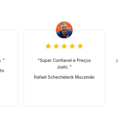
. "
"Super Confiavel e Preços
"Lo
Justo. "
ót
eto
pre
Rafael Schecheleck Muczinski
Vin
dispo
Ed