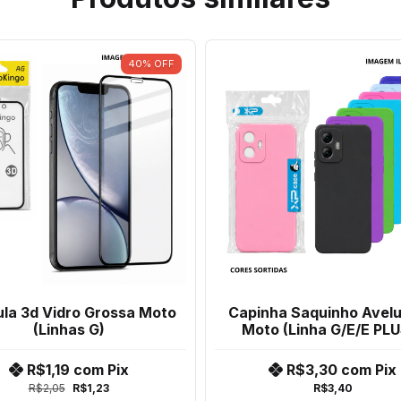
40
%
OFF
ula 3d Vidro Grossa Moto
Capinha Saquinho Avel
(Linhas G)
Moto (Linha G/E/E PLU
PLAY/Edge)
R$1,19
com
Pix
R$3,30
com
Pix
R$2,05
R$1,23
R$3,40