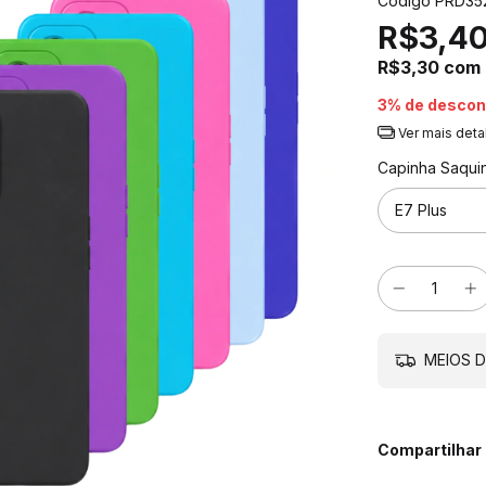
Código
PRD35
R$3,4
R$3,30
com
3% de descon
Ver mais deta
Capinha Saquin
MEIOS D
Compartilhar