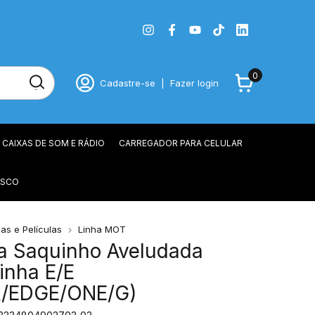
0
Cadastre-se
|
Fazer login
CAIXAS DE SOM E RÁDIO
CARREGADOR PARA CELULAR
OSCO
as e Películas
Linha MOT
a Saquinho Aveludada
inha E/E
/EDGE/ONE/G)