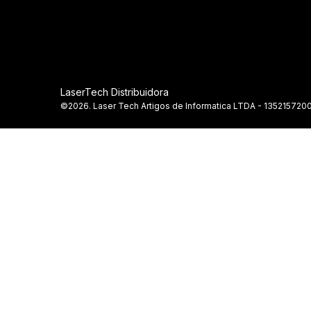
LaserTech Distribuidora
©2026. Laser Tech Artigos de Informatica LTDA - 1352157200