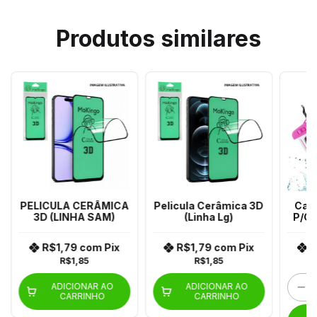
Produtos similares
PELICULA CERÂMICA
Pelicula Cerâmica 3D
Cap
3D (LINHA SAM)
(Linha Lg)
P/Ce
Kap-
R$1,79
com
Pix
R$1,79
com
Pix
R
R$1,85
R$1,85
R
ADICIONAR AO
ADICIONAR AO
CARRINHO
CARRINHO