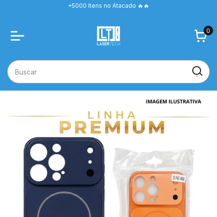
+5000 Itens no Atacado 🔥🔥
0