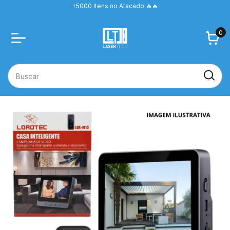
+5000 Itens no Atacado 🔥🔥
0