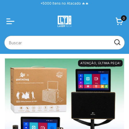
+5000 Itens no Atacado 🔥🔥
0
ATENÇÃO, ÚLTIMA PEÇA!