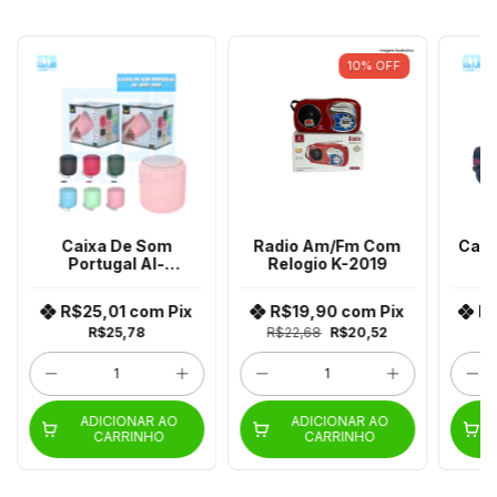
10
%
OFF
Caixa De Som
Radio Am/Fm Com
Carr
Portugal Al-
Relogio K-2019
J
6885/6880
R$25,01
com
Pix
R$19,90
com
Pix
R
R$25,78
R$22,68
R$20,52
ADICIONAR AO
ADICIONAR AO
CARRINHO
CARRINHO