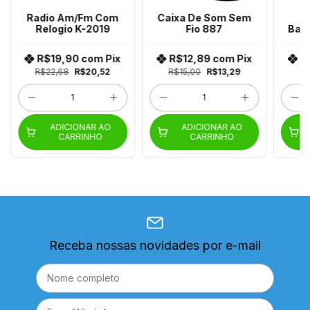
Radio Am/Fm Com
Caixa De Som Sem
C
Relogio K-2019
Fio 887
Banh
Agua
R$19,90
com
Pix
R$12,89
com
Pix
R
R$22,68
R$20,52
R$15,00
R$13,29
ADICIONAR AO
ADICIONAR AO
CARRINHO
CARRINHO
Receba nossas novidades por e-mail