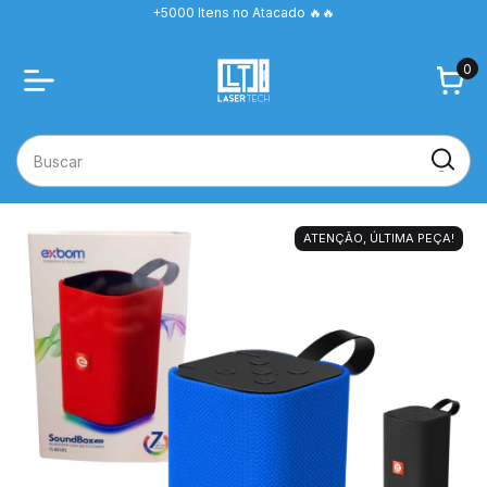
+5000 Itens no Atacado 🔥🔥
0
ATENÇÃO, ÚLTIMA PEÇA!