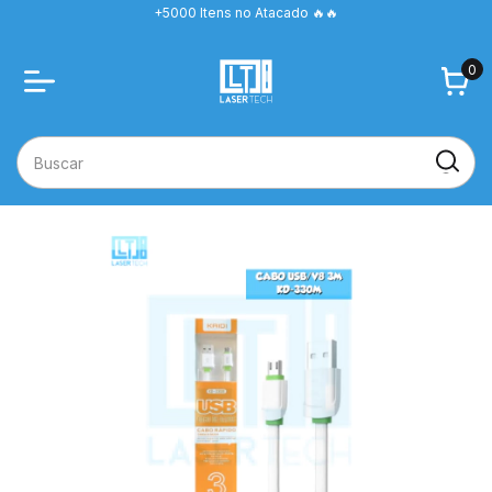
+5000 Itens no Atacado 🔥🔥
0