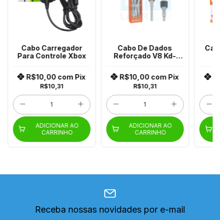
Cabo Carregador
Cabo De Dados
Cab
Para Controle Xbox
Reforçado V8 Kd-
V
351M
R$10,00
com
Pix
R$10,00
com
Pix
R
R$10,31
R$10,31
ADICIONAR AO
ADICIONAR AO
CARRINHO
CARRINHO
Receba nossas novidades por e-mail