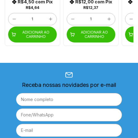
R$4,50
com
Pix
R$12,00
com
Pix
R
R$4,64
R$12,37
ADICIONAR AO
ADICIONAR AO
CARRINHO
CARRINHO
Receba nossas novidades por e-mail