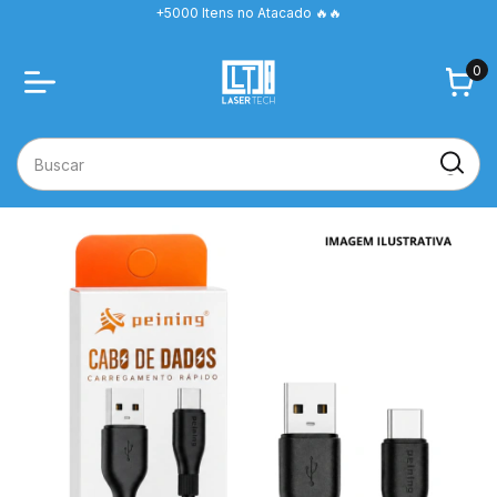
+5000 Itens no Atacado 🔥🔥
0