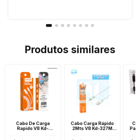
Produtos similares
Cabo De Carga
Cabo Carga Rápido
Ca
Rapido V8 Kd-
2Mts V8 Kd-327M
Para
28S/23S/16S Kd-28M
Kaidi
Kd-23M Kd-21M Kaidi